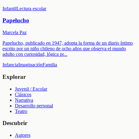
Infantil
Lectura escolar
Papelucho
Marcela Paz
Papelucho, publicado en 1947, adopta la forma de un diario íntimo
escrito por un niño chileno de ocho años que observa el mundo
adulto con curiosidad, lógica pr
...
Infancia
Imaginación
Familia
Explorar
Juvenil / Escolar
Clásicos
Narrativa
Desarrollo personal
Teatro
Descubrir
Autores