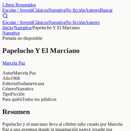
Libros Resumidos
Escolar / Juvenil
Clásicos
Narrativa
No ficción
Autores
Buscar
Escolar / Juvenil
Clásicos
Narrativa
No ficción
Autores
Inicio
/
Narrativa
/
Papelucho Y El Marciano
Narrativa
Portada no disponible
Papelucho Y El Marciano
Marcela Paz
Autor
Marcela Paz
Año
1968
Editorial
Sudamericana
Género
Narrativa
Tipo
Ficción
Para quién
Todos los públicos
Resumen
Papelucho y el marciano lleva al célebre niño creado por Marcela
Paz a una aventura donde la imaginación parece invadir por