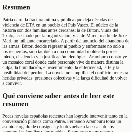
Resumen
Patria narra la fractura íntima y pública que deja décadas de
violencia de ETA en un pueblo del País Vasco. El núcleo de la
historia son dos familias antes cercanas: la de Bittori, viuda del
Txato, asesinado por la organización, y la de Miren, madre de Joxe
Mari, un militante encarcelado. A partir del anuncio del abandono de
las armas, Bittori decide regresar al pueblo y enfrentarse no solo a
los recuerdos, sino también a una comunidad moldeada por el
miedo, el silencio y la justificación ideológica. Aramburu construye
un mosaico coral donde cada personaje vive de manera distinta la
culpa, la humillación, el resentimiento, la enfermedad, la fe y la
posibilidad del perdón. La novela no simplifica el conflicto: muestra
heridas privadas, presiones colectivas y la larga dificultad de volver
a convivir.
Qué conviene saber antes de leer este
resumen
Pocas novelas españolas recientes han logrado intervenir tanto en la
conversación pública como Patria. Fernando Aramburu toma un
asunto cargado de consignas y lo devuelve a la escala de los
cuerpos, las familias y los pueblos. Su apuesta no es repartir