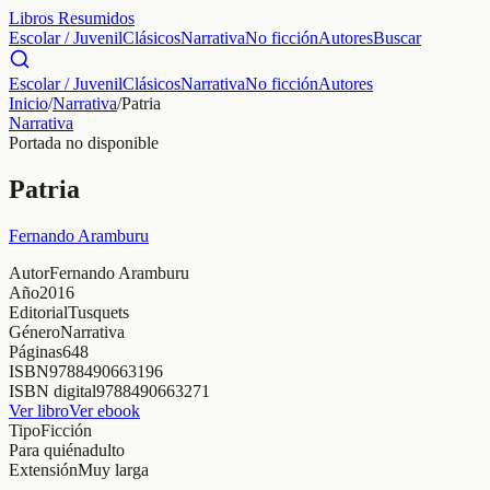
Libros Resumidos
Escolar / Juvenil
Clásicos
Narrativa
No ficción
Autores
Buscar
Escolar / Juvenil
Clásicos
Narrativa
No ficción
Autores
Inicio
/
Narrativa
/
Patria
Narrativa
Portada no disponible
Patria
Fernando Aramburu
Autor
Fernando Aramburu
Año
2016
Editorial
Tusquets
Género
Narrativa
Páginas
648
ISBN
9788490663196
ISBN digital
9788490663271
Ver libro
Ver ebook
Tipo
Ficción
Para quién
adulto
Extensión
Muy larga