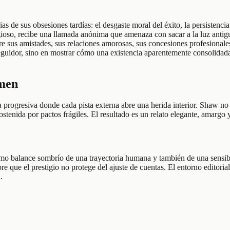
 de sus obsesiones tardías: el desgaste moral del éxito, la persistencia
gioso, recibe una llamada anónima que amenaza con sacar a la luz antig
bre sus amistades, sus relaciones amorosas, sus concesiones profesionale
erseguidor, sino en mostrar cómo una existencia aparentemente consolida
umen
rogresiva donde cada pista externa abre una herida interior. Shaw no se 
tenida por pactos frágiles. El resultado es un relato elegante, amargo y
mo balance sombrío de una trayectoria humana y también de una sensibi
 que el prestigio no protege del ajuste de cuentas. El entorno editorial
.