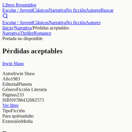
Libros Resumidos
Escolar / Juvenil
Clásicos
Narrativa
No ficción
Autores
Buscar
Escolar / Juvenil
Clásicos
Narrativa
No ficción
Autores
Inicio
/
Narrativa
/
Pérdidas aceptables
Narrativa
Thriller
Romance
Portada no disponible
Pérdidas aceptables
Irwin Shaw
Autor
Irwin Shaw
Año
1983
Editorial
Planeta
Género
Ficción Literaria
Páginas
233
ISBN
9788432082573
Ver libro
Tipo
Ficción
Para quién
adulto
Extensión
Media