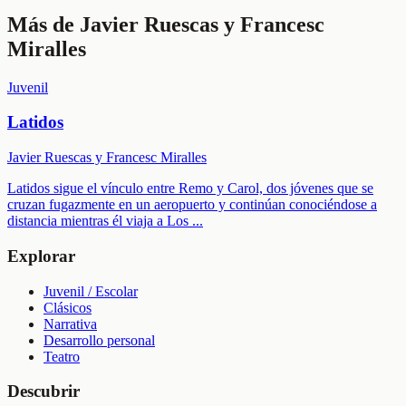
Más de
Javier Ruescas y Francesc
Miralles
Juvenil
Latidos
Javier Ruescas y Francesc Miralles
Latidos sigue el vínculo entre Remo y Carol, dos jóvenes que se
cruzan fugazmente en un aeropuerto y continúan conociéndose a
distancia mientras él viaja a Los
...
Explorar
Juvenil / Escolar
Clásicos
Narrativa
Desarrollo personal
Teatro
Descubrir