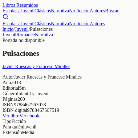
Libros Resumidos
Escolar / Juvenil
Clásicos
Narrativa
No ficción
Autores
Buscar
Escolar / Juvenil
Clásicos
Narrativa
No ficción
Autores
Inicio
/
Juvenil
/
Pulsaciones
Juvenil
Romance
Narrativa
Portada no disponible
Pulsaciones
Javier Ruescas y Francesc Miralles
Autor
Javier Ruescas y Francesc Miralles
Año
2013
Editorial
Sm
Género
Infantil y Juvenil
Páginas
200
ISBN
9788467563078
ISBN digital
9788467567519
Ver libro
Ver ebook
Tipo
Ficción
Para quién
juvenil
Extensión
Media