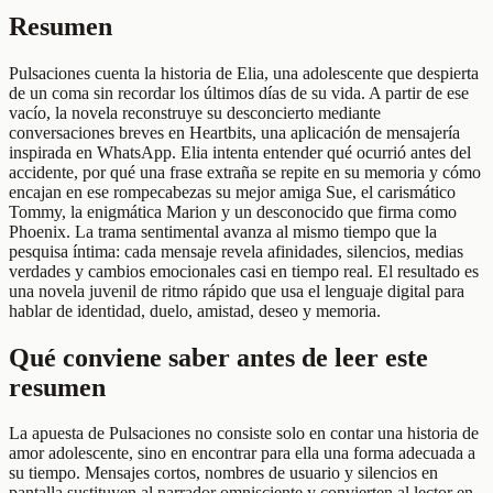
Resumen
Pulsaciones cuenta la historia de Elia, una adolescente que despierta
de un coma sin recordar los últimos días de su vida. A partir de ese
vacío, la novela reconstruye su desconcierto mediante
conversaciones breves en Heartbits, una aplicación de mensajería
inspirada en WhatsApp. Elia intenta entender qué ocurrió antes del
accidente, por qué una frase extraña se repite en su memoria y cómo
encajan en ese rompecabezas su mejor amiga Sue, el carismático
Tommy, la enigmática Marion y un desconocido que firma como
Phoenix. La trama sentimental avanza al mismo tiempo que la
pesquisa íntima: cada mensaje revela afinidades, silencios, medias
verdades y cambios emocionales casi en tiempo real. El resultado es
una novela juvenil de ritmo rápido que usa el lenguaje digital para
hablar de identidad, duelo, amistad, deseo y memoria.
Qué conviene saber antes de leer este
resumen
La apuesta de Pulsaciones no consiste solo en contar una historia de
amor adolescente, sino en encontrar para ella una forma adecuada a
su tiempo. Mensajes cortos, nombres de usuario y silencios en
pantalla sustituyen al narrador omnisciente y convierten al lector en