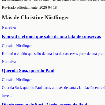
Revisado editorialmente:
2026-04-18
Más de
Christine Nöstlinger
Narrativa
Konrad o el niño que salió de una lata de conservas
Christine Nöstlinger
Konrad o el niño que salió de una lata de conservas parte de una premisa
Narrativa
Querida Susi, querido Paul
Christine Nöstlinger
Querida Susi, querido Paul narra, a través de cartas, la relación entr
Juvenil
Diario secreto de Susi. Diario secreto de Paul