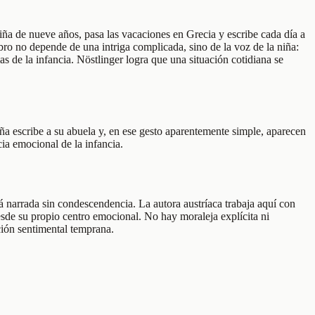
iña de nueve años, pasa las vacaciones en Grecia y escribe cada día a
ibro no depende de una intriga complicada, sino de la voz de la niña:
as de la infancia. Nöstlinger logra que una situación cotidiana se
niña escribe a su abuela y, en ese gesto aparentemente simple, aparecen
ia emocional de la infancia.
tá narrada sin condescendencia. La autora austríaca trabaja aquí con
desde su propio centro emocional. No hay moraleja explícita ni
ción sentimental temprana.