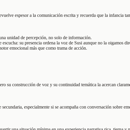
uelve espesor a la comunicación escrita y recuerda que la infancia tam
n una unidad de percepción, no solo de información.
e escucha: su presencia ordena la voz de Susi aunque no la oigamos di
o motor emocional más que como trama de acción.
ro su construcción de voz y su continuidad temática la acercan clarament
de secundaria, especialmente si se acompaña con conversación sobre em
vertir una situación mínima en una experiencia narrativa rica, tierna y