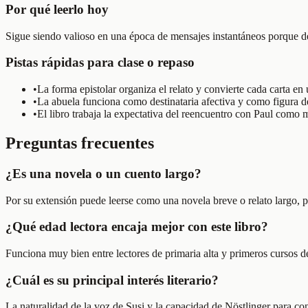
Por qué leerlo hoy
Sigue siendo valioso en una época de mensajes instantáneos porque dev
Pistas rápidas para clase o repaso
•
La forma epistolar organiza el relato y convierte cada carta e
•
La abuela funciona como destinataria afectiva y como figura d
•
El libro trabaja la expectativa del reencuentro con Paul com
Preguntas frecuentes
¿Es una novela o un cuento largo?
Por su extensión puede leerse como una novela breve o relato largo, pe
¿Qué edad lectora encaja mejor con este libro?
Funciona muy bien entre lectores de primaria alta y primeros cursos 
¿Cuál es su principal interés literario?
La naturalidad de la voz de Susi y la capacidad de Nöstlinger para con