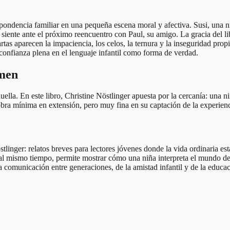
espondencia familiar en una pequeña escena moral y afectiva. Susi, una n
e siente ante el próximo reencuentro con Paul, su amigo. La gracia del l
rtas aparecen la impaciencia, los celos, la ternura y la inseguridad propi
 confianza plena en el lenguaje infantil como forma de verdad.
umen
huella. En este libro, Christine Nöstlinger apuesta por la cercanía: una 
 obra mínima en extensión, pero muy fina en su captación de la experienc
stlinger: relatos breves para lectores jóvenes donde la vida ordinaria es
 y, al mismo tiempo, permite mostrar cómo una niña interpreta el mundo 
 comunicación entre generaciones, de la amistad infantil y de la educa