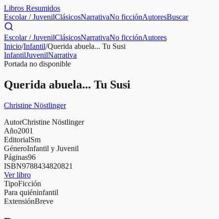
Libros Resumidos
Escolar / Juvenil
Clásicos
Narrativa
No ficción
Autores
Buscar
Escolar / Juvenil
Clásicos
Narrativa
No ficción
Autores
Inicio
/
Infantil
/
Querida abuela... Tu Susi
Infantil
Juvenil
Narrativa
Portada no disponible
Querida abuela... Tu Susi
Christine Nöstlinger
Autor
Christine Nöstlinger
Año
2001
Editorial
Sm
Género
Infantil y Juvenil
Páginas
96
ISBN
9788434820821
Ver libro
Tipo
Ficción
Para quién
infantil
Extensión
Breve