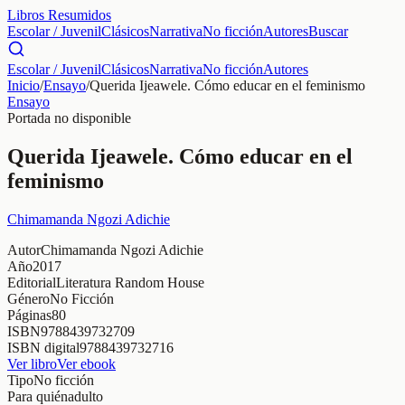
Libros Resumidos
Escolar / Juvenil
Clásicos
Narrativa
No ficción
Autores
Buscar
Escolar / Juvenil
Clásicos
Narrativa
No ficción
Autores
Inicio
/
Ensayo
/
Querida Ijeawele. Cómo educar en el feminismo
Ensayo
Portada no disponible
Querida Ijeawele. Cómo educar en el
feminismo
Chimamanda Ngozi Adichie
Autor
Chimamanda Ngozi Adichie
Año
2017
Editorial
Literatura Random House
Género
No Ficción
Páginas
80
ISBN
9788439732709
ISBN digital
9788439732716
Ver libro
Ver ebook
Tipo
No ficción
Para quién
adulto