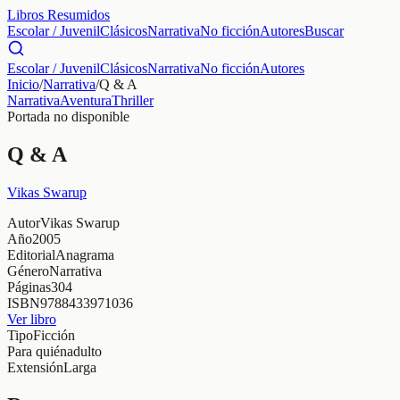
Libros Resumidos
Escolar / Juvenil
Clásicos
Narrativa
No ficción
Autores
Buscar
Escolar / Juvenil
Clásicos
Narrativa
No ficción
Autores
Inicio
/
Narrativa
/
Q & A
Narrativa
Aventura
Thriller
Portada no disponible
Q & A
Vikas Swarup
Autor
Vikas Swarup
Año
2005
Editorial
Anagrama
Género
Narrativa
Páginas
304
ISBN
9788433971036
Ver libro
Tipo
Ficción
Para quién
adulto
Extensión
Larga