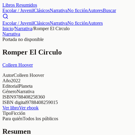
Libros Resumidos
Escolar / Juvenil
Clásicos
Narrativa
No ficción
Autores
Buscar
Escolar / Juvenil
Clásicos
Narrativa
No ficción
Autores
Inicio
/
Narrativa
/
Romper El Circulo
Narrativa
Portada no disponible
Romper El Circulo
Colleen Hoover
Autor
Colleen Hoover
Año
2022
Editorial
Planeta
Género
Narrativa
ISBN
9788408258360
ISBN digital
9788408259015
Ver libro
Ver ebook
Tipo
Ficción
Para quién
Todos los públicos
Resumen