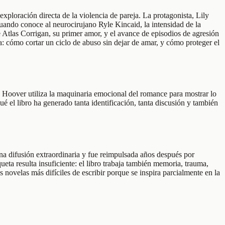
loración directa de la violencia de pareja. La protagonista, Lily
uando conoce al neurocirujano Ryle Kincaid, la intensidad de la
e Atlas Corrigan, su primer amor, y el avance de episodios de agresión
a: cómo cortar un ciclo de abuso sin dejar de amar, y cómo proteger el
n Hoover utiliza la maquinaria emocional del romance para mostrar lo
 el libro ha generado tanta identificación, tanta discusión y también
na difusión extraordinaria y fue reimpulsada años después por
a resulta insuficiente: el libro trabaja también memoria, trauma,
ovelas más difíciles de escribir porque se inspira parcialmente en la