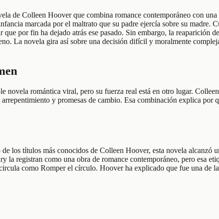
ovela de Colleen Hoover que combina romance contemporáneo con una exp
nfancia marcada por el maltrato que su padre ejercía sobre su madre. C
r que por fin ha dejado atrás ese pasado. Sin embargo, la reaparición d
jeno. La novela gira así sobre una decisión difícil y moralmente complej
umen
 novela romántica viral, pero su fuerza real está en otro lugar. Collee
, arrepentimiento y promesas de cambio. Esa combinación explica por qué
de los títulos más conocidos de Colleen Hoover, esta novela alcanzó u
la registran como una obra de romance contemporáneo, pero esa etiquet
rcula como Romper el círculo. Hoover ha explicado que fue una de las n