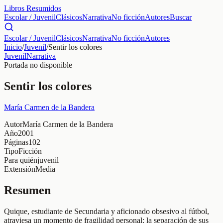
Libros Resumidos
Escolar / Juvenil
Clásicos
Narrativa
No ficción
Autores
Buscar
Escolar / Juvenil
Clásicos
Narrativa
No ficción
Autores
Inicio
/
Juvenil
/
Sentir los colores
Juvenil
Narrativa
Portada no disponible
Sentir los colores
María Carmen de la Bandera
Autor
María Carmen de la Bandera
Año
2001
Páginas
102
Tipo
Ficción
Para quién
juvenil
Extensión
Media
Resumen
Quique, estudiante de Secundaria y aficionado obsesivo al fútbol,
atraviesa un momento de fragilidad personal: la separación de sus