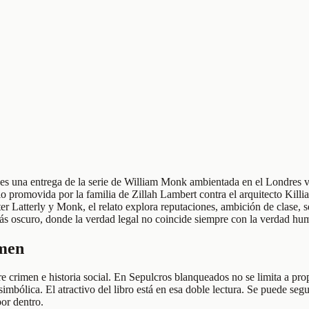
 una entrega de la serie de William Monk ambientada en el Londres vic
omovida por la familia de Zillah Lambert contra el arquitecto Killian
r Latterly y Monk, el relato explora reputaciones, ambición de clase, sec
ás oscuro, donde la verdad legal no coincide siempre con la verdad hu
umen
rimen e historia social. En Sepulcros blanqueados no se limita a prop
imbólica. El atractivo del libro está en esa doble lectura. Se puede segu
or dentro.