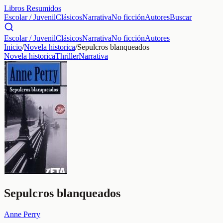
Libros Resumidos
Escolar / Juvenil
Clásicos
Narrativa
No ficción
Autores
Buscar
Escolar / Juvenil
Clásicos
Narrativa
No ficción
Autores
Inicio
/
Novela historica
/
Sepulcros blanqueados
Novela historica
Thriller
Narrativa
Sepulcros blanqueados
Anne Perry