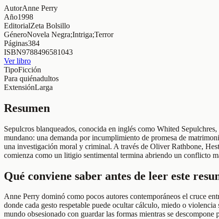
Autor
Anne Perry
Año
1998
Editorial
Zeta Bolsillo
Género
Novela Negra;Intriga;Terror
Páginas
384
ISBN
9788496581043
Ver libro
Tipo
Ficción
Para quién
adultos
Extensión
Larga
Resumen
Sepulcros blanqueados, conocida en inglés como Whited Sepulchres, es
mundano: una demanda por incumplimiento de promesa de matrimonio pr
una investigación moral y criminal. A través de Oliver Rathbone, Heste
comienza como un litigio sentimental termina abriendo un conflicto m
Qué conviene saber antes de leer este res
Anne Perry dominó como pocos autores contemporáneos el cruce entre c
donde cada gesto respetable puede ocultar cálculo, miedo o violencia s
mundo obsesionado con guardar las formas mientras se descompone p