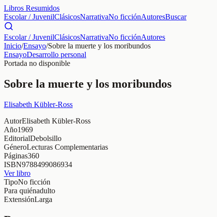
Libros Resumidos
Escolar / Juvenil
Clásicos
Narrativa
No ficción
Autores
Buscar
Escolar / Juvenil
Clásicos
Narrativa
No ficción
Autores
Inicio
/
Ensayo
/
Sobre la muerte y los moribundos
Ensayo
Desarrollo personal
Portada no disponible
Sobre la muerte y los moribundos
Elisabeth Kübler-Ross
Autor
Elisabeth Kübler-Ross
Año
1969
Editorial
Debolsillo
Género
Lecturas Complementarias
Páginas
360
ISBN
9788499086934
Ver libro
Tipo
No ficción
Para quién
adulto
Extensión
Larga