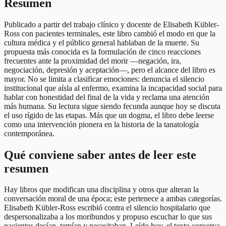
Resumen
Publicado a partir del trabajo clínico y docente de Elisabeth Kübler-
Ross con pacientes terminales, este libro cambió el modo en que la
cultura médica y el público general hablaban de la muerte. Su
propuesta más conocida es la formulación de cinco reacciones
frecuentes ante la proximidad del morir —negación, ira,
negociación, depresión y aceptación—, pero el alcance del libro es
mayor. No se limita a clasificar emociones: denuncia el silencio
institucional que aísla al enfermo, examina la incapacidad social para
hablar con honestidad del final de la vida y reclama una atención
más humana. Su lectura sigue siendo fecunda aunque hoy se discuta
el uso rígido de las etapas. Más que un dogma, el libro debe leerse
como una intervención pionera en la historia de la tanatología
contemporánea.
Qué conviene saber antes de leer este
resumen
Hay libros que modifican una disciplina y otros que alteran la
conversación moral de una época; este pertenece a ambas categorías.
Elisabeth Kübler-Ross escribió contra el silencio hospitalario que
despersonalizaba a los moribundos y propuso escuchar lo que sus
pacientes decían, temían y necesitaban. Leído hoy, el texto conserva