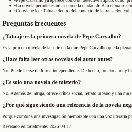
•
Pepe Carvalho ya aparece como un detective atípico: culto, pra
•
La novela permite estudiar cómo la ciudad de Barcelona se conv
•
Conviene leer Tatuaje dentro del contexto de la transición cult
Preguntas frecuentes
¿Tatuaje es la primera novela de Pepe Carvalho?
Es la primera novela de la serie en la que Pepe Carvalho queda plena
¿Hace falta leer otras novelas del autor antes?
No. Puede leerse de forma independiente. De hecho, funciona muy bien
¿Es solo una novela de misterio?
No. Además de intriga, ofrece crítica social, retrato urbano y una mirad
¿Por qué sigue siendo una referencia de la novela ne
Porque combina una investigación memorable con una voz literaria pr
Revisado editorialmente:
2026-04-17