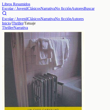
Libros Resumidos
Escolar / Juvenil
Clásicos
Narrativa
No ficción
Autores
Buscar
Escolar / Juvenil
Clásicos
Narrativa
No ficción
Autores
Inicio
/
Thriller
/
Tatuaje
Thriller
Narrativa