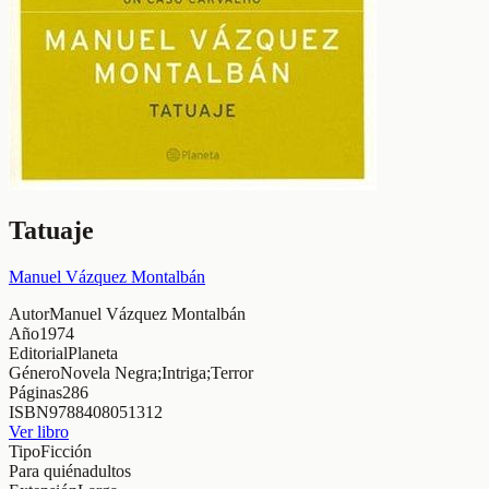
Tatuaje
Manuel Vázquez Montalbán
Autor
Manuel Vázquez Montalbán
Año
1974
Editorial
Planeta
Género
Novela Negra;Intriga;Terror
Páginas
286
ISBN
9788408051312
Ver libro
Tipo
Ficción
Para quién
adultos