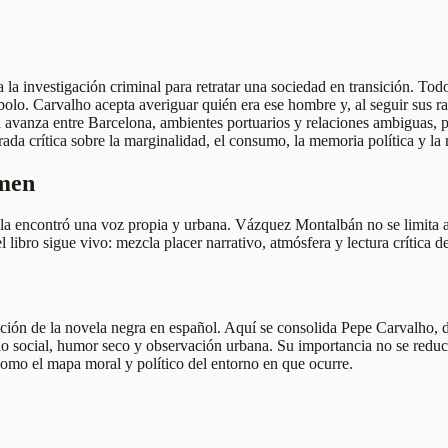
la investigación criminal para retratar una sociedad en transición. To
mbolo. Carvalho acepta averiguar quién era ese hombre y, al seguir sus r
sa avanza entre Barcelona, ambientes portuarios y relaciones ambiguas, p
a crítica sobre la marginalidad, el consumo, la memoria política y la
umen
a encontró una voz propia y urbana. Vázquez Montalbán no se limita a p
l libro sigue vivo: mezcla placer narrativo, atmósfera y lectura crítica 
ación de la novela negra en español. Aquí se consolida Pepe Carvalho, d
io social, humor seco y observación urbana. Su importancia no se redu
como el mapa moral y político del entorno en que ocurre.