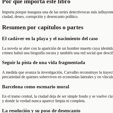
Por qué importa este libro
Importa porque inaugura una de las series detectivescas más influyent
ciudad, deseo, corrupción y desencanto político.
Resumen por capítulos o partes
El cadáver en la playa y el nacimiento del caso
La novela se abre con la aparición de un hombre muerto cuya identidad r
crimen habrá una biografía oscura y también una red social que descif
Seguir la pista de una vida fragmentada
A medida que avanza la investigación, Carvalho reconstruye la trayect
precariedad de quienes sobreviven en economías laterales y en vínculo
Barcelona como escenario moral
En el tramo central, la ciudad deja de ser simple fondo y se vuelve c
y donde la verdad nunca aparece limpia ni completa.
La resolución y su poso de desencanto