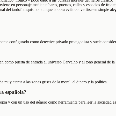
gmático, irónico y poco dado a las purezas morales del héroe clásico.
ierte en personaje mediante bares, puertos, calles y espacios de fronter
ural del tardofranquismo, aunque la obra evita convertirse en simple aleg
mente configurado como detective privado protagonista y suele consider
 como puerta de entrada al universo Carvalho y al tono general de la s
a muy atenta a las zonas grises de la moral, el dinero y la política.
gra española?
opia y con un uso del género como herramienta para leer la sociedad 