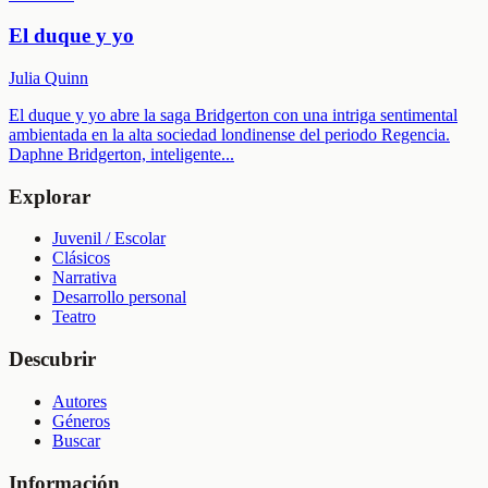
El duque y yo
Julia Quinn
El duque y yo abre la saga Bridgerton con una intriga sentimental
ambientada en la alta sociedad londinense del periodo Regencia.
Daphne Bridgerton, inteligente
...
Explorar
Juvenil / Escolar
Clásicos
Narrativa
Desarrollo personal
Teatro
Descubrir
Autores
Géneros
Buscar
Información