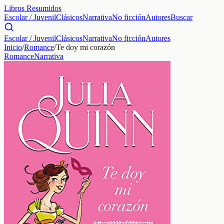
Libros Resumidos
Escolar / Juvenil
Clásicos
Narrativa
No ficción
Autores
Buscar
Escolar / Juvenil
Clásicos
Narrativa
No ficción
Autores
Inicio
/
Romance
/
Te doy mi corazón
Romance
Narrativa