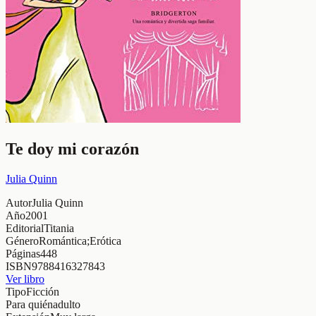
Te doy mi corazón
Julia Quinn
Autor
Julia Quinn
Año
2001
Editorial
Titania
Género
Romántica;Erótica
Páginas
448
ISBN
9788416327843
Ver libro
Tipo
Ficción
Para quién
adulto