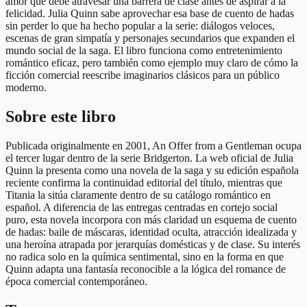
amor que debe atravesar una barrera de clase antes de aspirar a la
felicidad. Julia Quinn sabe aprovechar esa base de cuento de hadas
sin perder lo que ha hecho popular a la serie: diálogos veloces,
escenas de gran simpatía y personajes secundarios que expanden el
mundo social de la saga. El libro funciona como entretenimiento
romántico eficaz, pero también como ejemplo muy claro de cómo la
ficción comercial reescribe imaginarios clásicos para un público
moderno.
Sobre este libro
Publicada originalmente en 2001, An Offer from a Gentleman ocupa
el tercer lugar dentro de la serie Bridgerton. La web oficial de Julia
Quinn la presenta como una novela de la saga y su edición española
reciente confirma la continuidad editorial del título, mientras que
Titania la sitúa claramente dentro de su catálogo romántico en
español. A diferencia de las entregas centradas en cortejo social
puro, esta novela incorpora con más claridad un esquema de cuento
de hadas: baile de máscaras, identidad oculta, atracción idealizada y
una heroína atrapada por jerarquías domésticas y de clase. Su interés
no radica solo en la química sentimental, sino en la forma en que
Quinn adapta una fantasía reconocible a la lógica del romance de
época comercial contemporáneo.