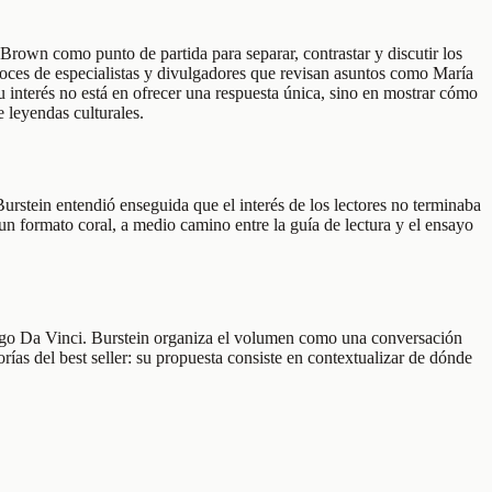
rown como punto de partida para separar, contrastar y discutir los
ne voces de especialistas y divulgadores que revisan asuntos como María
Su interés no está en ofrecer una respuesta única, sino en mostrar cómo
e leyendas culturales.
urstein entendió enseguida que el interés de los lectores no terminaba
un formato coral, a medio camino entre la guía de lectura y el ensayo
digo Da Vinci. Burstein organiza el volumen como una conversación
orías del best seller: su propuesta consiste en contextualizar de dónde