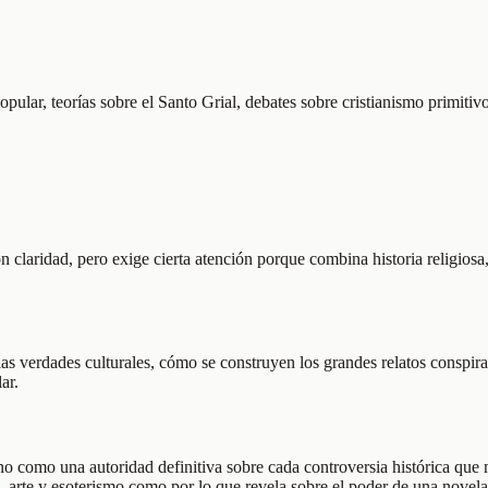
 popular, teorías sobre el Santo Grial, debates sobre cristianismo primitiv
n claridad, pero exige cierta atención porque combina historia religiosa
s verdades culturales, cómo se construyen los grandes relatos conspirati
ar.
no como una autoridad definitiva sobre cada controversia histórica que
, arte y esoterismo como por lo que revela sobre el poder de una novela 