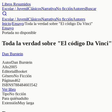
Libros Resumidos
Escolar / Juvenil
Clásicos
Narrativa
No ficción
Autores
Buscar
Escolar / Juvenil
Clásicos
Narrativa
No ficción
Autores
Inicio
/
Ensayo
/
Toda la verdad sobre "El código Da Vinci"
Ensayo
Portada no disponible
Toda la verdad sobre "El código Da Vinci"
Dan Burstein
Autor
Dan Burstein
Año
2005
Editorial
Booket
Género
No Ficción
Páginas
462
ISBN
9788484603542
Ver libro
Tipo
No ficción
Para quién
adulto
Extensión
Muy larga