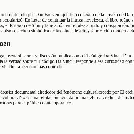
n coordinado por Dan Burstein que toma el éxito de la novela de Dan B
ller popularizó. En lugar de continuar la intriga novelesca, el libro reú
, el Priorato de Sion y la relación entre Iglesia, mito y conspiración. 
stianismo, lectura simbólica de las obras de arte y fabricación moderna d
umen
riga, pseudohistoria y discusión pública como El código Da Vinci. Dan B
oda la verdad sobre "El código Da Vinci" responde a esa curiosidad con 
nvitación a leer con más contexto.
 y dossier documental alrededor del fenómeno cultural creado por El có
o cultural. No es una refutación cerrada ni una defensa crédula de las te
ductoras para el público contemporáneo.