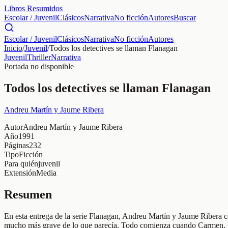
Libros Resumidos
Escolar / Juvenil
Clásicos
Narrativa
No ficción
Autores
Buscar
Escolar / Juvenil
Clásicos
Narrativa
No ficción
Autores
Inicio
/
Juvenil
/
Todos los detectives se llaman Flanagan
Juvenil
Thriller
Narrativa
Portada no disponible
Todos los detectives se llaman Flanagan
Andreu Martín y Jaume Ribera
Autor
Andreu Martín y Jaume Ribera
Año
1991
Páginas
232
Tipo
Ficción
Para quién
juvenil
Extensión
Media
Resumen
En esta entrega de la serie Flanagan, Andreu Martín y Jaume Ribera c
mucho más grave de lo que parecía. Todo comienza cuando Carmen, una 