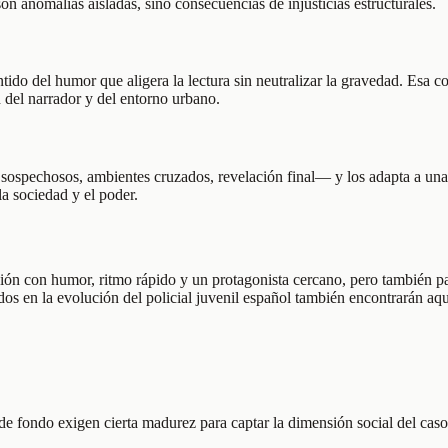
 anomalías aisladas, sino consecuencias de injusticias estructurales.
tido del humor que aligera la lectura sin neutralizar la gravedad. Esa c
ad del narrador y del entorno urbano.
 sospechosos, ambientes cruzados, revelación final— y los adapta a una 
la sociedad y el poder.
igación con humor, ritmo rápido y un protagonista cercano, pero tambié
ados en la evolución del policial juvenil español también encontrarán aqu
de fondo exigen cierta madurez para captar la dimensión social del caso