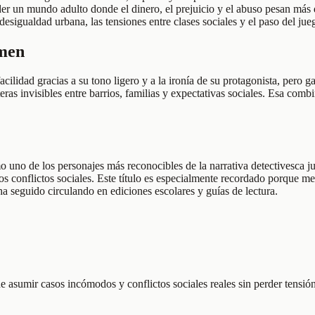
nder un mundo adulto donde el dinero, el prejuicio y el abuso pesan má
desigualdad urbana, las tensiones entre clases sociales y el paso del ju
umen
cilidad gracias a su tono ligero y a la ironía de su protagonista, pero 
ras invisibles entre barrios, familias y expectativas sociales. Esa comb
 uno de los personajes más reconocibles de la narrativa detectivesca j
 los conflictos sociales. Este título es especialmente recordado porque 
a seguido circulando en ediciones escolares y guías de lectura.
 asumir casos incómodos y conflictos sociales reales sin perder tensión 