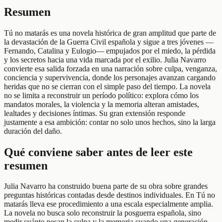
Resumen
Tú no matarás es una novela histórica de gran amplitud que parte de
la devastación de la Guerra Civil española y sigue a tres jóvenes —
Fernando, Catalina y Eulogio— empujados por el miedo, la pérdida
y los secretos hacia una vida marcada por el exilio. Julia Navarro
convierte esa salida forzada en una narración sobre culpa, venganza,
conciencia y supervivencia, donde los personajes avanzan cargando
heridas que no se cierran con el simple paso del tiempo. La novela
no se limita a reconstruir un período político: explora cómo los
mandatos morales, la violencia y la memoria alteran amistades,
lealtades y decisiones íntimas. Su gran extensión responde
justamente a esa ambición: contar no solo unos hechos, sino la larga
duración del daño.
Qué conviene saber antes de leer este
resumen
Julia Navarro ha construido buena parte de su obra sobre grandes
preguntas históricas contadas desde destinos individuales. En Tú no
matarás lleva ese procedimiento a una escala especialmente amplia.
La novela no busca solo reconstruir la posguerra española, sino
medir cuánto pesan la culpa y la memoria cuando una generación