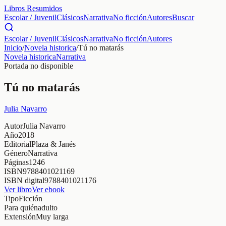
Libros Resumidos
Escolar / Juvenil
Clásicos
Narrativa
No ficción
Autores
Buscar
Escolar / Juvenil
Clásicos
Narrativa
No ficción
Autores
Inicio
/
Novela historica
/
Tú no matarás
Novela historica
Narrativa
Portada no disponible
Tú no matarás
Julia Navarro
Autor
Julia Navarro
Año
2018
Editorial
Plaza & Janés
Género
Narrativa
Páginas
1246
ISBN
9788401021169
ISBN digital
9788401021176
Ver libro
Ver ebook
Tipo
Ficción
Para quién
adulto
Extensión
Muy larga