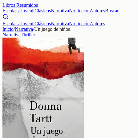
Libros Resumidos
Escolar / Juvenil
Clásicos
Narrativa
No ficción
Autores
Buscar
Escolar / Juvenil
Clásicos
Narrativa
No ficción
Autores
Inicio
/
Narrativa
/
Un juego de niños
Narrativa
Thriller