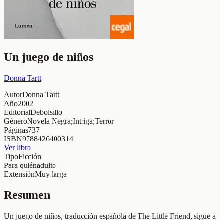
Un juego de niños
Donna Tartt
Autor
Donna Tartt
Año
2002
Editorial
Debolsillo
Género
Novela Negra;Intriga;Terror
Páginas
737
ISBN
9788426400314
Ver libro
Tipo
Ficción
Para quién
adulto
Extensión
Muy larga
Resumen
Un juego de niños, traducción española de The Little Friend, sigue a