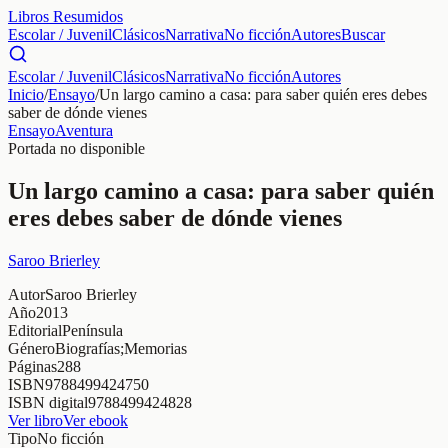
Libros Resumidos
Escolar / Juvenil
Clásicos
Narrativa
No ficción
Autores
Buscar
Escolar / Juvenil
Clásicos
Narrativa
No ficción
Autores
Inicio
/
Ensayo
/
Un largo camino a casa: para saber quién eres debes
saber de dónde vienes
Ensayo
Aventura
Portada no disponible
Un largo camino a casa: para saber quién
eres debes saber de dónde vienes
Saroo Brierley
Autor
Saroo Brierley
Año
2013
Editorial
Península
Género
Biografías;Memorias
Páginas
288
ISBN
9788499424750
ISBN digital
9788499424828
Ver libro
Ver ebook
Tipo
No ficción