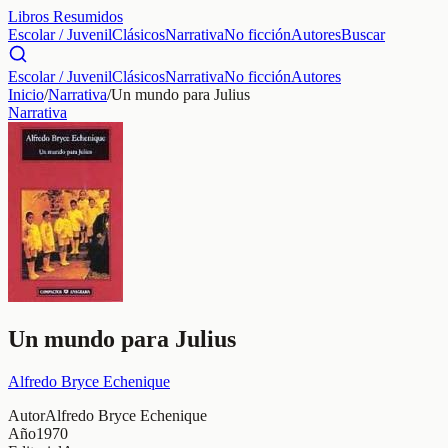
Libros Resumidos
Escolar / Juvenil
Clásicos
Narrativa
No ficción
Autores
Buscar
Escolar / Juvenil
Clásicos
Narrativa
No ficción
Autores
Inicio
/
Narrativa
/
Un mundo para Julius
Narrativa
Un mundo para Julius
Alfredo Bryce Echenique
Autor
Alfredo Bryce Echenique
Año
1970