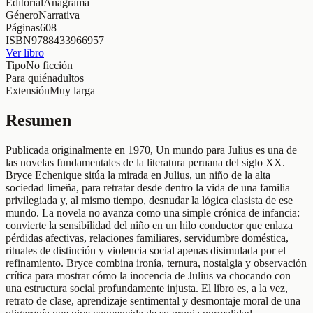
Editorial
Anagrama
Género
Narrativa
Páginas
608
ISBN
9788433966957
Ver libro
Tipo
No ficción
Para quién
adultos
Extensión
Muy larga
Resumen
Publicada originalmente en 1970, Un mundo para Julius es una de
las novelas fundamentales de la literatura peruana del siglo XX.
Bryce Echenique sitúa la mirada en Julius, un niño de la alta
sociedad limeña, para retratar desde dentro la vida de una familia
privilegiada y, al mismo tiempo, desnudar la lógica clasista de ese
mundo. La novela no avanza como una simple crónica de infancia:
convierte la sensibilidad del niño en un hilo conductor que enlaza
pérdidas afectivas, relaciones familiares, servidumbre doméstica,
rituales de distinción y violencia social apenas disimulada por el
refinamiento. Bryce combina ironía, ternura, nostalgia y observación
crítica para mostrar cómo la inocencia de Julius va chocando con
una estructura social profundamente injusta. El libro es, a la vez,
retrato de clase, aprendizaje sentimental y desmontaje moral de una