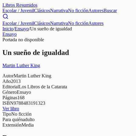
Libros Resumidos
Escolar / Juvenil
Clásicos
Narrativa
No ficción
Autores
Buscar
Escolar / Juvenil
Clásicos
Narrativa
No ficción
Autores
Inicio
/
Ensayo
/
Un sueño de igualdad
Ensayo
Portada no disponible
Un sueño de igualdad
Martin Luther King
Autor
Martin Luther King
Año
2013
Editorial
Los Libros de la Catarata
Género
Ensayo
Páginas
168
ISBN
9788483191323
Ver libro
Tipo
No ficción
Para quién
adulto
Extensión
Media