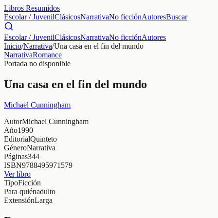
Libros Resumidos
Escolar / Juvenil
Clásicos
Narrativa
No ficción
Autores
Buscar
Escolar / Juvenil
Clásicos
Narrativa
No ficción
Autores
Inicio
/
Narrativa
/
Una casa en el fin del mundo
Narrativa
Romance
Portada no disponible
Una casa en el fin del mundo
Michael Cunningham
Autor
Michael Cunningham
Año
1990
Editorial
Quinteto
Género
Narrativa
Páginas
344
ISBN
9788495971579
Ver libro
Tipo
Ficción
Para quién
adulto
Extensión
Larga