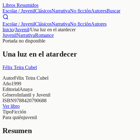
Libros Resumidos
Escolar / Juvenil
Clásicos
Narrativa
No ficción
Autores
Buscar
Escolar / Juvenil
Clásicos
Narrativa
No ficción
Autores
Inicio
/
Juvenil
/
Una luz en el atardecer
Juvenil
Narrativa
Romance
Portada no disponible
Una luz en el atardecer
Félix Teira Cubel
Autor
Félix Teira Cubel
Año
1999
Editorial
Anaya
Género
Infantil y Juvenil
ISBN
9788420790688
Ver libro
Tipo
Ficción
Para quién
juvenil
Resumen