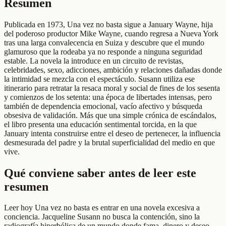
Resumen
Publicada en 1973, Una vez no basta sigue a January Wayne, hija
del poderoso productor Mike Wayne, cuando regresa a Nueva York
tras una larga convalecencia en Suiza y descubre que el mundo
glamuroso que la rodeaba ya no responde a ninguna seguridad
estable. La novela la introduce en un circuito de revistas,
celebridades, sexo, adicciones, ambición y relaciones dañadas donde
la intimidad se mezcla con el espectáculo. Susann utiliza ese
itinerario para retratar la resaca moral y social de fines de los sesenta
y comienzos de los setenta: una época de libertades intensas, pero
también de dependencia emocional, vacío afectivo y búsqueda
obsesiva de validación. Más que una simple crónica de escándalos,
el libro presenta una educación sentimental torcida, en la que
January intenta construirse entre el deseo de pertenecer, la influencia
desmesurada del padre y la brutal superficialidad del medio en que
vive.
Qué conviene saber antes de leer este
resumen
Leer hoy Una vez no basta es entrar en una novela excesiva a
conciencia. Jacqueline Susann no busca la contención, sino la
radiografía hiperbólica de un mundo donde fama, dinero y deseo