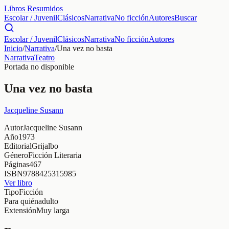
Libros Resumidos
Escolar / Juvenil
Clásicos
Narrativa
No ficción
Autores
Buscar
Escolar / Juvenil
Clásicos
Narrativa
No ficción
Autores
Inicio
/
Narrativa
/
Una vez no basta
Narrativa
Teatro
Portada no disponible
Una vez no basta
Jacqueline Susann
Autor
Jacqueline Susann
Año
1973
Editorial
Grijalbo
Género
Ficción Literaria
Páginas
467
ISBN
9788425315985
Ver libro
Tipo
Ficción
Para quién
adulto
Extensión
Muy larga