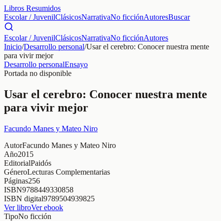
Libros Resumidos
Escolar / Juvenil
Clásicos
Narrativa
No ficción
Autores
Buscar
Escolar / Juvenil
Clásicos
Narrativa
No ficción
Autores
Inicio
/
Desarrollo personal
/
Usar el cerebro: Conocer nuestra mente
para vivir mejor
Desarrollo personal
Ensayo
Portada no disponible
Usar el cerebro: Conocer nuestra mente
para vivir mejor
Facundo Manes y Mateo Niro
Autor
Facundo Manes y Mateo Niro
Año
2015
Editorial
Paidós
Género
Lecturas Complementarias
Páginas
256
ISBN
9788449330858
ISBN digital
9789504939825
Ver libro
Ver ebook
Tipo
No ficción