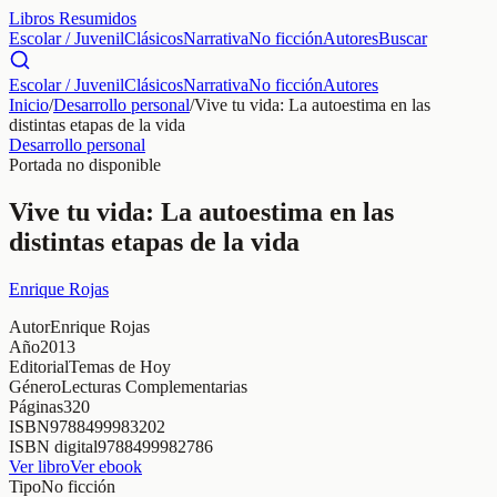
Libros Resumidos
Escolar / Juvenil
Clásicos
Narrativa
No ficción
Autores
Buscar
Escolar / Juvenil
Clásicos
Narrativa
No ficción
Autores
Inicio
/
Desarrollo personal
/
Vive tu vida: La autoestima en las
distintas etapas de la vida
Desarrollo personal
Portada no disponible
Vive tu vida: La autoestima en las
distintas etapas de la vida
Enrique Rojas
Autor
Enrique Rojas
Año
2013
Editorial
Temas de Hoy
Género
Lecturas Complementarias
Páginas
320
ISBN
9788499983202
ISBN digital
9788499982786
Ver libro
Ver ebook
Tipo
No ficción