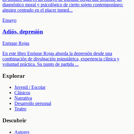
diagnóstico moral y psicológico de cierto sujeto contemporáneo:
alguien centrado en el placer inmed
...
Ensayo
Adiós, depresión
Enrique Rojas
En este libro Enrique Rojas aborda la depresión desde una
combinación de divulgación psiquiátrica, experiencia clínica y
voluntad práctica. Su punto de partida
...
Explorar
Juvenil / Escolar
Clásicos
Narrativa
Desarrollo personal
Teatro
Descubrir
Autores