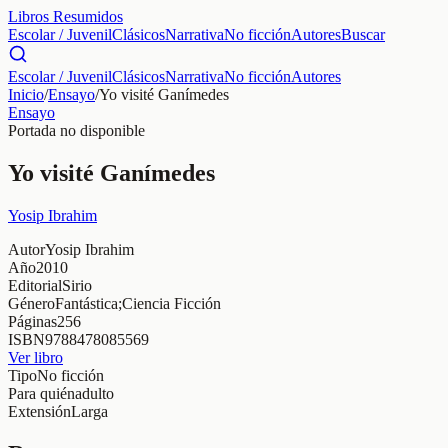
Libros Resumidos
Escolar / Juvenil
Clásicos
Narrativa
No ficción
Autores
Buscar
Escolar / Juvenil
Clásicos
Narrativa
No ficción
Autores
Inicio
/
Ensayo
/
Yo visité Ganímedes
Ensayo
Portada no disponible
Yo visité Ganímedes
Yosip Ibrahim
Autor
Yosip Ibrahim
Año
2010
Editorial
Sirio
Género
Fantástica;Ciencia Ficción
Páginas
256
ISBN
9788478085569
Ver libro
Tipo
No ficción
Para quién
adulto
Extensión
Larga