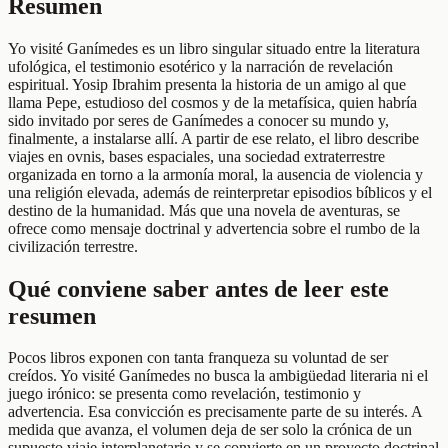
Resumen
Yo visité Ganímedes es un libro singular situado entre la literatura
ufológica, el testimonio esotérico y la narración de revelación
espiritual. Yosip Ibrahim presenta la historia de un amigo al que
llama Pepe, estudioso del cosmos y de la metafísica, quien habría
sido invitado por seres de Ganímedes a conocer su mundo y,
finalmente, a instalarse allí. A partir de ese relato, el libro describe
viajes en ovnis, bases espaciales, una sociedad extraterrestre
organizada en torno a la armonía moral, la ausencia de violencia y
una religión elevada, además de reinterpretar episodios bíblicos y el
destino de la humanidad. Más que una novela de aventuras, se
ofrece como mensaje doctrinal y advertencia sobre el rumbo de la
civilización terrestre.
Qué conviene saber antes de leer este
resumen
Pocos libros exponen con tanta franqueza su voluntad de ser
creídos. Yo visité Ganímedes no busca la ambigüedad literaria ni el
juego irónico: se presenta como revelación, testimonio y
advertencia. Esa convicción es precisamente parte de su interés. A
medida que avanza, el volumen deja de ser solo la crónica de un
supuesto viaje interplanetario y se convierte en un proyecto doctrinal