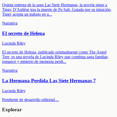
Quinta entrega de la saga Las Siete Hermanas, la novela sigue a
Tiggy D'Aplièse tras la muerte de Pa Salt. Guiada por su intuición,
Tiggy acepta un trabajo en u
...
Narrativa
El secreto de Helena
Lucinda Riley
El secreto de Helena, publicado originalmente como The Angel
Tree, es una novela de Lucinda Riley que combina saga familiar,
romance y misterio de memoria perdi
...
Narrativa
La Hermana Perdida Las Siete Hermanas 7
Lucinda Riley
Pendiente de desarrollo editorial.
...
Explorar