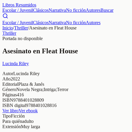
Libros Resumidos
Escolar / Juvenil
Clásicos
Narrativa
No ficción
Autores
Buscar
Escolar / Juvenil
Clásicos
Narrativa
No ficción
Autores
Inicio
/
Thriller
/
Asesinato en Fleat House
Thriller
Portada no disponible
Asesinato en Fleat House
Lucinda Riley
Autor
Lucinda Riley
Año
2022
Editorial
Plaza & Janés
Género
Novela Negra;Intriga;Terror
Páginas
416
ISBN
9788401028809
ISBN digital
9788401028816
Ver libro
Ver ebook
Tipo
Ficción
Para quién
adulto
Extensión
Muy larga