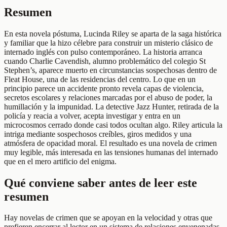
Resumen
En esta novela póstuma, Lucinda Riley se aparta de la saga histórica
y familiar que la hizo célebre para construir un misterio clásico de
internado inglés con pulso contemporáneo. La historia arranca
cuando Charlie Cavendish, alumno problemático del colegio St
Stephen’s, aparece muerto en circunstancias sospechosas dentro de
Fleat House, una de las residencias del centro. Lo que en un
principio parece un accidente pronto revela capas de violencia,
secretos escolares y relaciones marcadas por el abuso de poder, la
humillación y la impunidad. La detective Jazz Hunter, retirada de la
policía y reacia a volver, acepta investigar y entra en un
microcosmos cerrado donde casi todos ocultan algo. Riley articula la
intriga mediante sospechosos creíbles, giros medidos y una
atmósfera de opacidad moral. El resultado es una novela de crimen
muy legible, más interesada en las tensiones humanas del internado
que en el mero artificio del enigma.
Qué conviene saber antes de leer este
resumen
Hay novelas de crimen que se apoyan en la velocidad y otras que
prefieren encerrar al lector en un sistema de relaciones envenenadas.