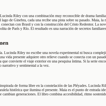
Lucinda Riley con una combinación muy reconocible de drama familiar, m
 lago de Ginebra, cada una recibe una pista sobre su pasado. Maia, la m
a conectan con Brasil y con la construcción del Cristo Redentor. La nov
ita de París y Río. El resultado es una narración de secretos familiares
umen
 Lucinda Riley no escribe una novela experimental ni busca complejidad
 una vida presente adquiere otro relieve cuando se conecta con un pasa
 que convierte el viaje exterior en una pesquisa íntima. Si la serie enco
o narrativo y sentimental a la vez.
inspirada de forma libre en la constelación de las Pléyades. Lucinda R
alela histórica que ilumina el presente. Maia es el punto de entrada id
 que cambian generaciones. El libro combina accesibilidad, ritmo sosten