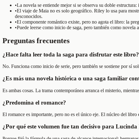
•
La novela se entiende mejor si se observa su doble estructura:
•
El viaje de Maia no es solo geográfico. Riley lo usa para mo
desconocidos.
•
El componente romántico existe, pero no agota el libro: la pre
•
Puede leerse como inicio de saga, pero también como novela au
Preguntas frecuentes
¿Hace falta leer toda la saga para disfrutar este libro?
No. Funciona como inicio de serie, pero también se sostiene por sí so
¿Es más una novela histórica o una saga familiar c
Es ambas cosas. La trama contemporánea arranca el misterio, mientras 
¿Predomina el romance?
El romance es importante, pero no es el único eje. El núcleo del libro 
¿Por qué este volumen fue tan decisivo para Lucinda
Porque fijó la fórmula de una saga de alcance internacional: hermanas 