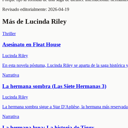
Revisado editorialmente:
2026-04-19
Más de
Lucinda Riley
Thriller
Asesinato en Fleat House
Lucinda Riley
En esta novela póstuma, Lucinda Riley se aparta de la saga histórica y 
Narrativa
La hermana sombra (Las Siete Hermanas 3)
Lucinda Riley
La hermana sombra sigue a Star D'Aplièse, la hermana más reservada d
Narrativa
La hermana luna: La historia de Tiggy