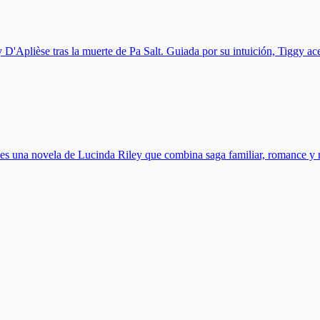
 D'Aplièse tras la muerte de Pa Salt. Guiada por su intuición, Tiggy ac
es una novela de Lucinda Riley que combina saga familiar, romance y 