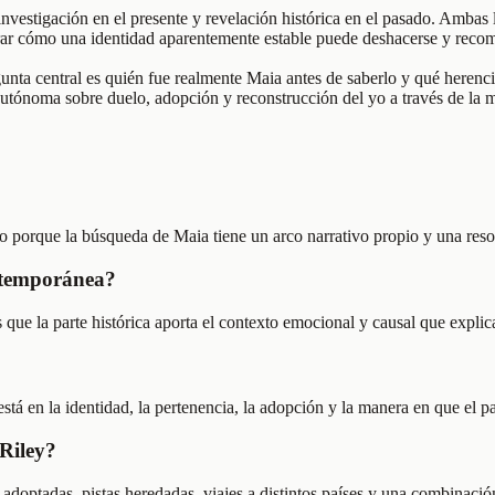
 investigación en el presente y revelación histórica en el pasado. Amba
strar cómo una identidad aparentemente estable puede deshacerse y re
gunta central es quién fue realmente Maia antes de saberlo y qué herenc
tónoma sobre duelo, adopción y reconstrucción del yo a través de la m
lo porque la búsqueda de Maia tiene un arco narrativo propio y una reso
ontemporánea?
que la parte histórica aporta el contexto emocional y causal que explic
está en la identidad, la pertenencia, la adopción y la manera en que el 
 Riley?
adoptadas, pistas heredadas, viajes a distintos países y una combinació