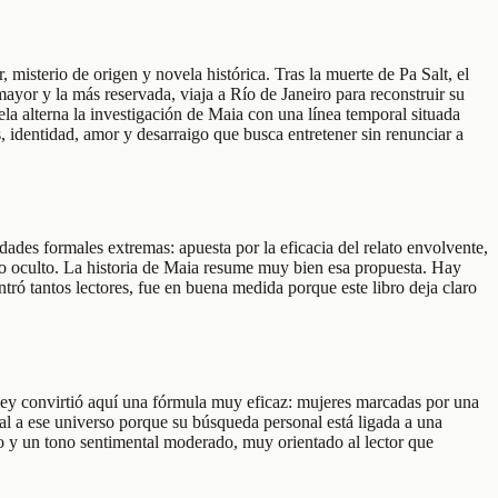
isterio de origen y novela histórica. Tras la muerte de Pa Salt, el
ayor y la más reservada, viaja a Río de Janeiro para reconstruir su
ela alterna la investigación de Maia con una línea temporal situada
, identidad, amor y desarraigo que busca entretener sin renunciar a
es formales extremas: apuesta por la eficacia del relato envolvente,
do oculto. La historia de Maia resume muy bien esa propuesta. Hay
ntró tantos lectores, fue en buena medida porque este libro deja claro
iley convirtió aquí una fórmula muy eficaz: mujeres marcadas por una
eal a ese universo porque su búsqueda personal está ligada a una
ido y un tono sentimental moderado, muy orientado al lector que