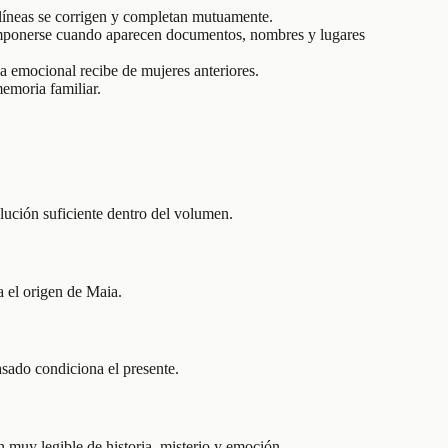
s líneas se corrigen y completan mutuamente.
componerse cuando aparecen documentos, nombres y lugares
ia emocional recibe de mujeres anteriores.
emoria familiar.
lución suficiente dentro del volumen.
a el origen de Maia.
pasado condiciona el presente.
n muy legible de historia, misterio y emoción.