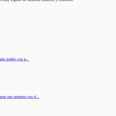
nado inglés con p
...
arse por primera vez d
...