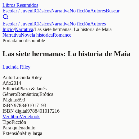
Libros Resumidos
Escolar / Juvenil
Clásicos
Narrativa
No ficción
Autores
Buscar
Escolar / Juvenil
Clásicos
Narrativa
No ficción
Autores
Inicio
/
Narrativa
/
Las siete hermanas: La historia de Maia
Narrativa
Novela historica
Romance
Portada no disponible
Las siete hermanas: La historia de Maia
Lucinda Riley
Autor
Lucinda Riley
Año
2014
Editorial
Plaza & Janés
Género
Romántica;Erótica
Páginas
593
ISBN
9788401017193
ISBN digital
9788401017216
Ver libro
Ver ebook
Tipo
Ficción
Para quién
adulto
Extensión
Muy larga