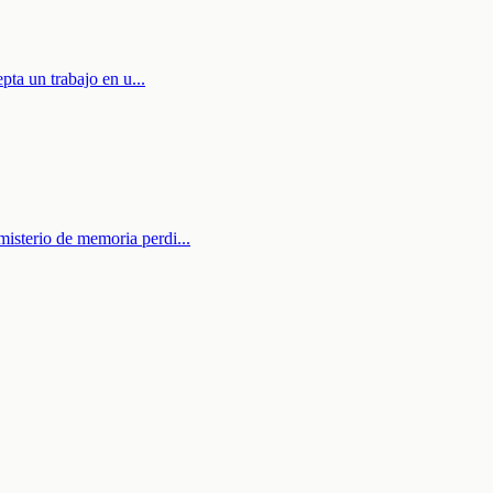
epta un trabajo en u
...
misterio de memoria perdi
...