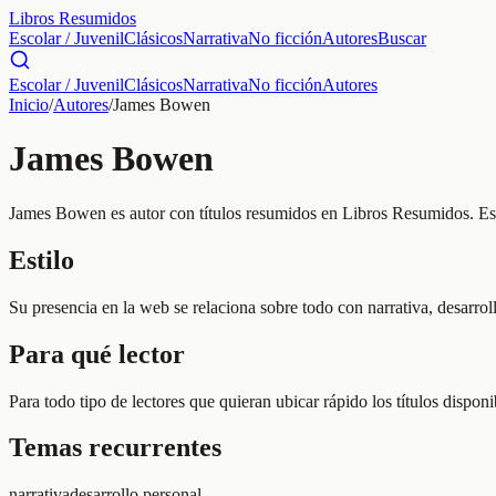
Libros Resumidos
Escolar / Juvenil
Clásicos
Narrativa
No ficción
Autores
Buscar
Escolar / Juvenil
Clásicos
Narrativa
No ficción
Autores
Inicio
/
Autores
/
James Bowen
James Bowen
James Bowen es autor con títulos resumidos en Libros Resumidos. Esta
Estilo
Su presencia en la web se relaciona sobre todo con narrativa, desarrol
Para qué lector
Para todo tipo de lectores que quieran ubicar rápido los títulos dispo
Temas recurrentes
narrativa
desarrollo personal