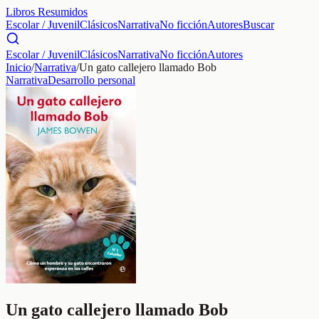
Libros Resumidos
Escolar / Juvenil
Clásicos
Narrativa
No ficción
Autores
Buscar
Escolar / Juvenil
Clásicos
Narrativa
No ficción
Autores
Inicio
/
Narrativa
/
Un gato callejero llamado Bob
Narrativa
Desarrollo personal
Un gato callejero llamado Bob