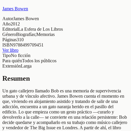
James Bowen
Autor
James Bowen
Año
2012
Editorial
La Esfera de Los Libros
Género
Biografías;Memorias
Páginas
310
ISBN
9788499709451
Ver libro
Tipo
No ficción
Para quién
Todos los públicos
Extensión
Larga
Resumen
Un gato callejero llamado Bob es una memoria de supervivencia
urbana y de vínculo afectivo. James Bowen cuenta el momento en
que, viviendo en alojamiento asistido y tratando de salir de una
adicción, encuentra a un gato naranja herido en el pasillo del
edificio. Lo que empieza como un gesto práctico —curarlo y
devolverlo a la calle— se convierte en una relación persistente: Bob
decide quedarse y acompañarlo en su trabajo como músico callejero
y vendedor de The Big Issue en Londres. A partir de ahí, el libro