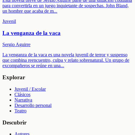
Esta novela breve de Sergio Aguirre parte de una situación cotidiana
para convertirla en un juego inquietante de sospechas. John Bland,
un hombre que acaba de m
...
Juvenil
La venganza de la vaca
Sergio Aguirre
La venganza de la vaca es una novela juvenil de terror y suspenso
que combina reencuentro, culpa y relato sobrenatural. Un grupo de
excompañeros se reúne en una
...
Explorar
Juvenil / Escolar
Clásicos
Narrativa
Desarrollo personal
Teatro
Descubrir
Autores