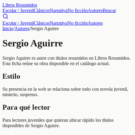
Libros Resumidos
Escolar / Juvenil
Clásicos
Narrativa
No ficción
Autores
Buscar
Escolar / Juvenil
Clásicos
Narrativa
No ficción
Autores
Inicio
/
Autores
/
Sergio Aguirre
Sergio Aguirre
Sergio Aguirre es autor con títulos resumidos en Libros Resumidos.
Esta ficha reúne su obra disponible en el catálogo actual.
Estilo
Su presencia en la web se relaciona sobre todo con novela juvenil,
misterio, suspenso.
Para qué lector
Para lectores juveniles que quieran ubicar rápido los títulos
disponibles de Sergio Aguirre.