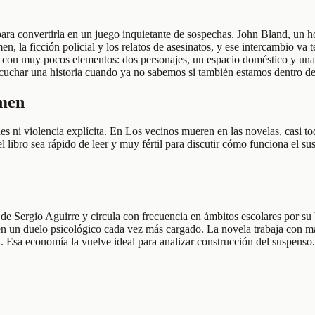
 para convertirla en un juego inquietante de sospechas. John Bland, un 
n, la ficción policial y los relatos de asesinatos, y ese intercambio va 
so con muy pocos elementos: dos personajes, un espacio doméstico y una c
scuchar una historia cuando ya no sabemos si también estamos dentro de 
umen
s ni violencia explícita. En Los vecinos mueren en las novelas, casi t
 el libro sea rápido de leer y muy fértil para discutir cómo funciona el
e Sergio Aguirre y circula con frecuencia en ámbitos escolares por su 
 un duelo psicológico cada vez más cargado. La novela trabaja con materi
a. Esa economía la vuelve ideal para analizar construcción del suspenso.