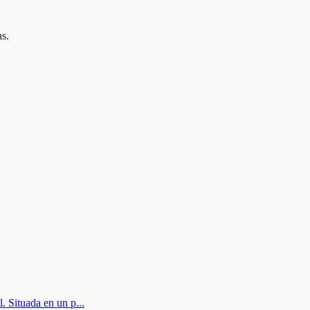
as.
l. Situada en un p
...