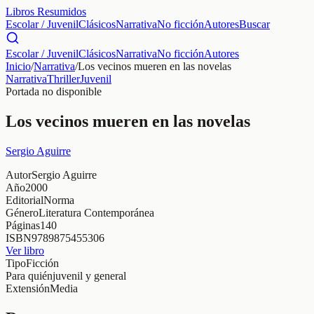
Libros Resumidos
Escolar / Juvenil
Clásicos
Narrativa
No ficción
Autores
Buscar
Escolar / Juvenil
Clásicos
Narrativa
No ficción
Autores
Inicio
/
Narrativa
/
Los vecinos mueren en las novelas
Narrativa
Thriller
Juvenil
Portada no disponible
Los vecinos mueren en las novelas
Sergio Aguirre
Autor
Sergio Aguirre
Año
2000
Editorial
Norma
Género
Literatura Contemporánea
Páginas
140
ISBN
9789875455306
Ver libro
Tipo
Ficción
Para quién
juvenil y general
Extensión
Media