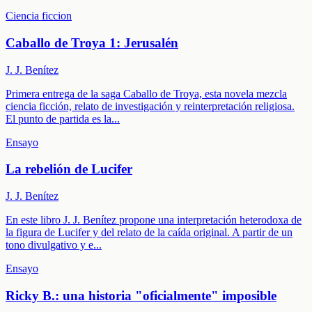
Ciencia ficcion
Caballo de Troya 1: Jerusalén
J. J. Benítez
Primera entrega de la saga Caballo de Troya, esta novela mezcla
ciencia ficción, relato de investigación y reinterpretación religiosa.
El punto de partida es la
...
Ensayo
La rebelión de Lucifer
J. J. Benítez
En este libro J. J. Benítez propone una interpretación heterodoxa de
la figura de Lucifer y del relato de la caída original. A partir de un
tono divulgativo y e
...
Ensayo
Ricky B.: una historia "oficialmente" imposible