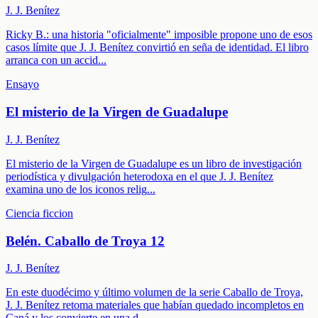
J. J. Benítez
Ricky B.: una historia "oficialmente" imposible propone uno de esos
casos límite que J. J. Benítez convirtió en seña de identidad. El libro
arranca con un accid
...
Ensayo
El misterio de la Virgen de Guadalupe
J. J. Benítez
El misterio de la Virgen de Guadalupe es un libro de investigación
periodística y divulgación heterodoxa en el que J. J. Benítez
examina uno de los iconos relig
...
Ciencia ficcion
Belén. Caballo de Troya 12
J. J. Benítez
En este duodécimo y último volumen de la serie Caballo de Troya,
J. J. Benítez retoma materiales que habían quedado incompletos en
Caná y los convierte en una d
...