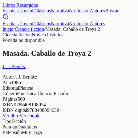
Libros Resumidos
Escolar / Juvenil
Clásicos
Narrativa
No ficción
Autores
Buscar
Escolar / Juvenil
Clásicos
Narrativa
No ficción
Autores
Inicio
/
Ciencia ficcion
/
Masada. Caballo de Troya 2
Ciencia ficcion
Novela historica
Portada no disponible
Masada. Caballo de Troya 2
J. J. Benítez
Autor
J. J. Benítez
Año
1986
Editorial
Planeta
Género
Fantástica;Ciencia Ficción
Páginas
560
ISBN
9788408108054
ISBN digital
9788408004639
Ver libro
Ver ebook
Tipo
Ficción
Para quién
adultos
Extensión
Muy larga