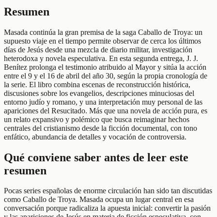
Resumen
Masada continúa la gran premisa de la saga Caballo de Troya: un
supuesto viaje en el tiempo permite observar de cerca los últimos
días de Jesús desde una mezcla de diario militar, investigación
heterodoxa y novela especulativa. En esta segunda entrega, J. J.
Benítez prolonga el testimonio atribuido al Mayor y sitúa la acción
entre el 9 y el 16 de abril del año 30, según la propia cronología de
la serie. El libro combina escenas de reconstrucción histórica,
discusiones sobre los evangelios, descripciones minuciosas del
entorno judío y romano, y una interpretación muy personal de las
apariciones del Resucitado. Más que una novela de acción pura, es
un relato expansivo y polémico que busca reimaginar hechos
centrales del cristianismo desde la ficción documental, con tono
enfático, abundancia de detalles y vocación de controversia.
Qué conviene saber antes de leer este
resumen
Pocas series españolas de enorme circulación han sido tan discutidas
como Caballo de Troya. Masada ocupa un lugar central en esa
conversación porque radicaliza la apuesta inicial: convertir la pasión
y las apariciones de Jesús en materia de ficción especulativa, con