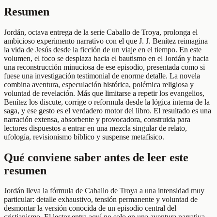
Resumen
Jordán, octava entrega de la serie Caballo de Troya, prolonga el
ambicioso experimento narrativo con el que J. J. Benítez reimagina
la vida de Jesús desde la ficción de un viaje en el tiempo. En este
volumen, el foco se desplaza hacia el bautismo en el Jordán y hacia
una reconstrucción minuciosa de ese episodio, presentada como si
fuese una investigación testimonial de enorme detalle. La novela
combina aventura, especulación histórica, polémica religiosa y
voluntad de revelación. Más que limitarse a repetir los evangelios,
Benítez los discute, corrige o reformula desde la lógica interna de la
saga, y ese gesto es el verdadero motor del libro. El resultado es una
narración extensa, absorbente y provocadora, construida para
lectores dispuestos a entrar en una mezcla singular de relato,
ufología, revisionismo bíblico y suspense metafísico.
Qué conviene saber antes de leer este
resumen
Jordán lleva la fórmula de Caballo de Troya a una intensidad muy
particular: detalle exhaustivo, tensión permanente y voluntad de
desmontar la versión conocida de un episodio central del
cristianismo. El lector entra aquí no solo en una aventura narrativa,