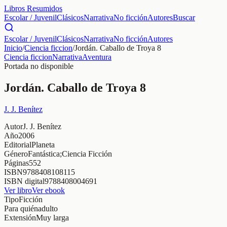
Libros Resumidos
Escolar / Juvenil
Clásicos
Narrativa
No ficción
Autores
Buscar
Escolar / Juvenil
Clásicos
Narrativa
No ficción
Autores
Inicio
/
Ciencia ficcion
/
Jordán. Caballo de Troya 8
Ciencia ficcion
Narrativa
Aventura
Portada no disponible
Jordán. Caballo de Troya 8
J. J. Benítez
Autor
J. J. Benítez
Año
2006
Editorial
Planeta
Género
Fantástica;Ciencia Ficción
Páginas
552
ISBN
9788408108115
ISBN digital
9788408004691
Ver libro
Ver ebook
Tipo
Ficción
Para quién
adulto
Extensión
Muy larga