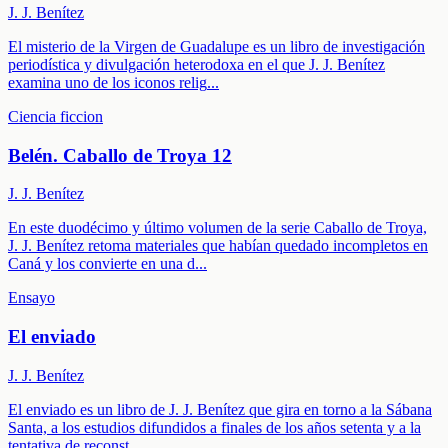
J. J. Benítez
El misterio de la Virgen de Guadalupe es un libro de investigación
periodística y divulgación heterodoxa en el que J. J. Benítez
examina uno de los iconos relig
...
Ciencia ficcion
Belén. Caballo de Troya 12
J. J. Benítez
En este duodécimo y último volumen de la serie Caballo de Troya,
J. J. Benítez retoma materiales que habían quedado incompletos en
Caná y los convierte en una d
...
Ensayo
El enviado
J. J. Benítez
El enviado es un libro de J. J. Benítez que gira en torno a la Sábana
Santa, a los estudios difundidos a finales de los años setenta y a la
tentativa de reconst
...