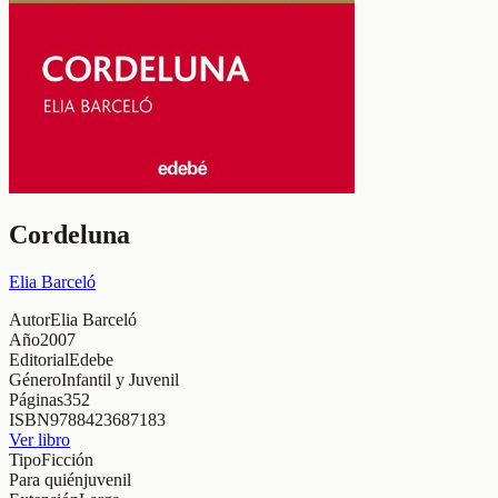
Cordeluna
Elia Barceló
Autor
Elia Barceló
Año
2007
Editorial
Edebe
Género
Infantil y Juvenil
Páginas
352
ISBN
9788423687183
Ver libro
Tipo
Ficción
Para quién
juvenil