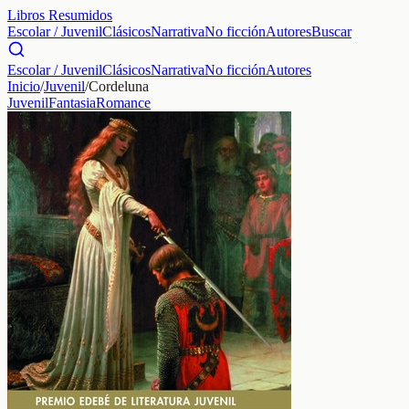
Libros Resumidos
Escolar / Juvenil
Clásicos
Narrativa
No ficción
Autores
Buscar
Escolar / Juvenil
Clásicos
Narrativa
No ficción
Autores
Inicio
/
Juvenil
/
Cordeluna
Juvenil
Fantasia
Romance