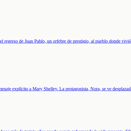
 el regreso de Juan Pablo, un orfebre de prestigio, al pueblo donde viv
enaje explícito a Mary Shelley. La protagonista, Nora, se ve desplazada 