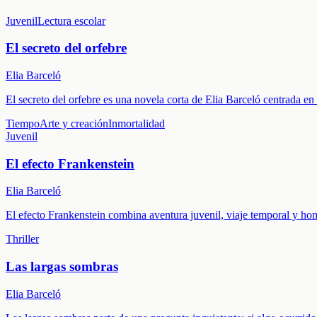
Juvenil
Lectura escolar
El secreto del orfebre
Elia Barceló
El secreto del orfebre es una novela corta de Elia Barceló centrada en
Tiempo
Arte y creación
Inmortalidad
Juvenil
El efecto Frankenstein
Elia Barceló
El efecto Frankenstein combina aventura juvenil, viaje temporal y hom
Thriller
Las largas sombras
Elia Barceló