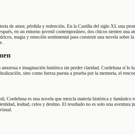
oria de amor, pérdida y redención. En la Castilla del siglo XI, una pro
después, en un entorno juvenil contemporáneo, dos chicos sienten una atr
túricos, magia y emoción sentimental para construir una novela sobre la 
e.
umen
 amorosa e imaginación histórica sin perder claridad. Cordeluna sí lo h
ización, sino como fuerza puesta a prueba por la memoria, el rencor y 
l, Cordeluna es una novela que mezcla materia histórica y fantástico r
dentidad, lealtad, celos y destino. El resultado no es solo una aventura 
visual.