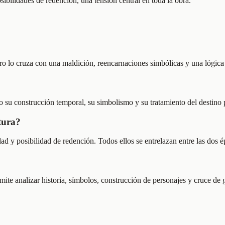
sibilidades de redención, una tensión central en toda la obra.
o lo cruza con una maldición, reencarnaciones simbólicas y una lógica f
ro su construcción temporal, su simbolismo y su tratamiento del destino
tura?
dad y posibilidad de redención. Todos ellos se entrelazan entre las dos é
ite analizar historia, símbolos, construcción de personajes y cruce de g