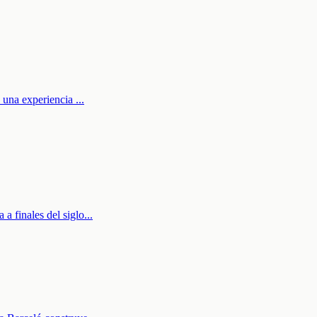
ió una experiencia
...
a finales del siglo
...