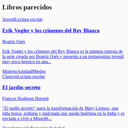
Libros parecidos
Juvenil
Lectura escolar
Erik Vogler y los crímenes del Rey Blanco
Beatriz Osés
Erik Vogler y los crímenes del Rey Blanco es la primera entrega de
la serie creada por Beatriz Osés y presenta a un protagonista juvenil
muy poco heroico en apa
...
Misterio
Amistad
Miedos
Clasicos
Lectura escolar
El jardín secreto
Frances Hodgson Burnett
"El jardín secreto" narra la transformación de Mary Lennox, una
niña hosca, solitaria y malcriada que queda huérfana en la India y es
enviada a vivir a Misselth
...