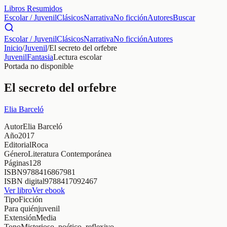
Libros Resumidos
Escolar / Juvenil
Clásicos
Narrativa
No ficción
Autores
Buscar
Escolar / Juvenil
Clásicos
Narrativa
No ficción
Autores
Inicio
/
Juvenil
/
El secreto del orfebre
Juvenil
Fantasia
Lectura escolar
Portada no disponible
El secreto del orfebre
Elia Barceló
Autor
Elia Barceló
Año
2017
Editorial
Roca
Género
Literatura Contemporánea
Páginas
128
ISBN
9788416867981
ISBN digital
9788417092467
Ver libro
Ver ebook
Tipo
Ficción
Para quién
juvenil
Extensión
Media
Tono
Misterioso, poético, reflexivo