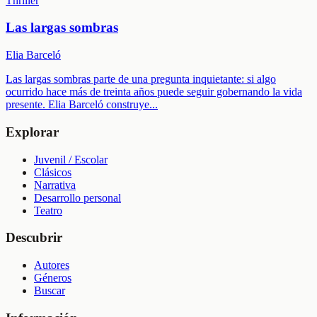
Thriller
Las largas sombras
Elia Barceló
Las largas sombras parte de una pregunta inquietante: si algo
ocurrido hace más de treinta años puede seguir gobernando la vida
presente. Elia Barceló construye
...
Explorar
Juvenil / Escolar
Clásicos
Narrativa
Desarrollo personal
Teatro
Descubrir
Autores
Géneros
Buscar