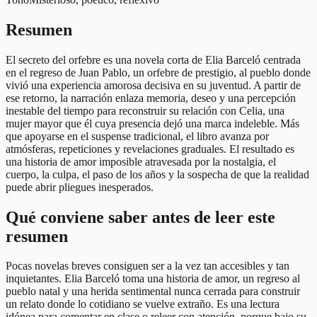
Resumen
El secreto del orfebre es una novela corta de Elia Barceló centrada
en el regreso de Juan Pablo, un orfebre de prestigio, al pueblo donde
vivió una experiencia amorosa decisiva en su juventud. A partir de
ese retorno, la narración enlaza memoria, deseo y una percepción
inestable del tiempo para reconstruir su relación con Celia, una
mujer mayor que él cuya presencia dejó una marca indeleble. Más
que apoyarse en el suspense tradicional, el libro avanza por
atmósferas, repeticiones y revelaciones graduales. El resultado es
una historia de amor imposible atravesada por la nostalgia, el
cuerpo, la culpa, el paso de los años y la sospecha de que la realidad
puede abrir pliegues inesperados.
Qué conviene saber antes de leer este
resumen
Pocas novelas breves consiguen ser a la vez tan accesibles y tan
inquietantes. Elia Barceló toma una historia de amor, un regreso al
pueblo natal y una herida sentimental nunca cerrada para construir
un relato donde lo cotidiano se vuelve extraño. Es una lectura
idónea para comentar en clase o releer con atención, porque bajo su