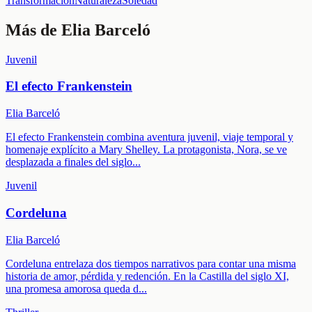
Transformación
Naturaleza
Soledad
Más de
Elia Barceló
Juvenil
El efecto Frankenstein
Elia Barceló
El efecto Frankenstein combina aventura juvenil, viaje temporal y
homenaje explícito a Mary Shelley. La protagonista, Nora, se ve
desplazada a finales del siglo
...
Juvenil
Cordeluna
Elia Barceló
Cordeluna entrelaza dos tiempos narrativos para contar una misma
historia de amor, pérdida y redención. En la Castilla del siglo XI,
una promesa amorosa queda d
...