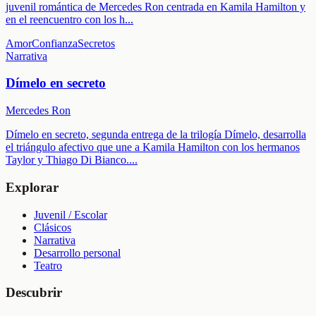
juvenil romántica de Mercedes Ron centrada en Kamila Hamilton y
en el reencuentro con los h
...
Amor
Confianza
Secretos
Narrativa
Dímelo en secreto
Mercedes Ron
Dímelo en secreto, segunda entrega de la trilogía Dímelo, desarrolla
el triángulo afectivo que une a Kamila Hamilton con los hermanos
Taylor y Thiago Di Bianco.
...
Explorar
Juvenil / Escolar
Clásicos
Narrativa
Desarrollo personal
Teatro
Descubrir