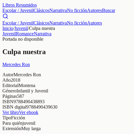
Libros Resumidos
Escolar / Juvenil
Clásicos
Narrativa
No ficción
Autores
Buscar
Escolar / Juvenil
Clásicos
Narrativa
No ficción
Autores
Inicio
/
Juvenil
/
Culpa nuestra
Juvenil
Romance
Narrativa
Portada no disponible
Culpa nuestra
Mercedes Ron
Autor
Mercedes Ron
Año
2018
Editorial
Montena
Género
Infantil y Juvenil
Páginas
587
ISBN
9788490438893
ISBN digital
9788490439630
Ver libro
Ver ebook
Tipo
Ficción
Para quién
juvenil
Extensión
Muy larga