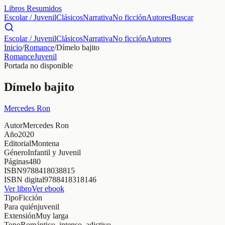
Libros Resumidos
Escolar / Juvenil
Clásicos
Narrativa
No ficción
Autores
Buscar
Escolar / Juvenil
Clásicos
Narrativa
No ficción
Autores
Inicio
/
Romance
/
Dímelo bajito
Romance
Juvenil
Portada no disponible
Dímelo bajito
Mercedes Ron
Autor
Mercedes Ron
Año
2020
Editorial
Montena
Género
Infantil y Juvenil
Páginas
480
ISBN
9788418038815
ISBN digital
9788418318146
Ver libro
Ver ebook
Tipo
Ficción
Para quién
juvenil
Extensión
Muy larga
Tono
Romántico, intenso, adictivo