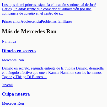
Los ojos de mi princesa sigue la educación sentimental de José
Carlos, un adolescente que convierte su admiración por una
compañera de colegio en el centro de s
...
Primer amor
Adolescencia
Problemas familiares
Más de
Mercedes Ron
Narrativa
Dímelo en secreto
Mercedes Ron
Dímelo en secreto, segunda entrega de la trilogía Dímelo, desarrolla
el triángulo afectivo que une a Kamila Hamilton con los hermanos
Taylor y Thiago Di Bianco.
...
Juvenil
Culpa nuestra
Mercedes Ron