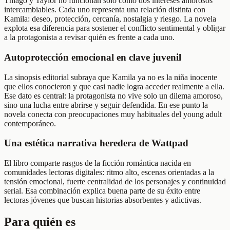
Thiago y Taylor no funcionan solo como dos intereses amorosos
intercambiables. Cada uno representa una relación distinta con
Kamila: deseo, protección, cercanía, nostalgia y riesgo. La novela
explota esa diferencia para sostener el conflicto sentimental y obligar
a la protagonista a revisar quién es frente a cada uno.
Autoprotección emocional en clave juvenil
La sinopsis editorial subraya que Kamila ya no es la niña inocente
que ellos conocieron y que casi nadie logra acceder realmente a ella.
Ese dato es central: la protagonista no vive solo un dilema amoroso,
sino una lucha entre abrirse y seguir defendida. En ese punto la
novela conecta con preocupaciones muy habituales del young adult
contemporáneo.
Una estética narrativa heredera de Wattpad
El libro comparte rasgos de la ficción romántica nacida en
comunidades lectoras digitales: ritmo alto, escenas orientadas a la
tensión emocional, fuerte centralidad de los personajes y continuidad
serial. Esa combinación explica buena parte de su éxito entre
lectoras jóvenes que buscan historias absorbentes y adictivas.
Para quién es