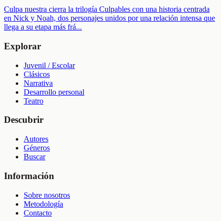
Culpa nuestra cierra la trilogía Culpables con una historia centrada
en Nick y Noah, dos personajes unidos por una relación intensa que
llega a su etapa más frá
...
Explorar
Juvenil / Escolar
Clásicos
Narrativa
Desarrollo personal
Teatro
Descubrir
Autores
Géneros
Buscar
Información
Sobre nosotros
Metodología
Contacto