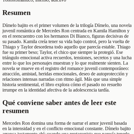
Resumen
Dímelo bajito es el primer volumen de la trilogía Dímelo, una novela
juvenil romántica de Mercedes Ron centrada en Kamila Hamilton y
en el reencuentro con los hermanos Di Bianco, figuras decisivas de
su pasado. Kamila creía tener su vida bajo control, pero la vuelta de
Thiago y Taylor desordena todo aquello que parecía estable. Thiago
fue su primer beso; Taylor, el chico que siempre la protegió. Ese
triángulo emocional activa recuerdos, tensiones, secretos y una lucha
entre lo que los personajes muestran y lo que realmente sienten. La
novela se mueve en el registro del romance juvenil contemporáneo:
atracción, amistad, heridas emocionales, deseo de autoprotección y
relaciones intensas narradas con ritmo ágil. Más que una simple
historia sentimental, el libro explora cómo el pasado no resuelto
irrumpe en la identidad afectiva de la adolescencia tardía.
Qué conviene saber antes de leer este
resumen
Mercedes Ron domina una forma de narrar el amor juvenil basada
en la intensidad y en el conflicto emocional constante. Dímelo bajito
arranca justamente ahí: cuando una protagonista que parecía tenerlo