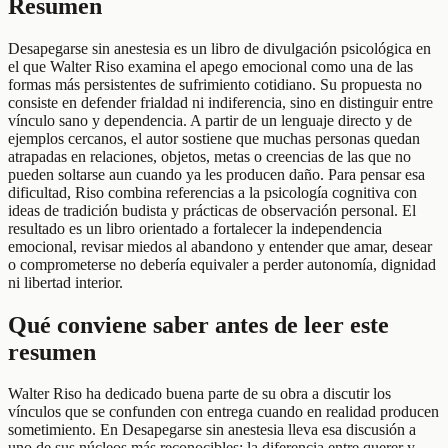
Resumen
Desapegarse sin anestesia es un libro de divulgación psicológica en
el que Walter Riso examina el apego emocional como una de las
formas más persistentes de sufrimiento cotidiano. Su propuesta no
consiste en defender frialdad ni indiferencia, sino en distinguir entre
vínculo sano y dependencia. A partir de un lenguaje directo y de
ejemplos cercanos, el autor sostiene que muchas personas quedan
atrapadas en relaciones, objetos, metas o creencias de las que no
pueden soltarse aun cuando ya les producen daño. Para pensar esa
dificultad, Riso combina referencias a la psicología cognitiva con
ideas de tradición budista y prácticas de observación personal. El
resultado es un libro orientado a fortalecer la independencia
emocional, revisar miedos al abandono y entender que amar, desear
o comprometerse no debería equivaler a perder autonomía, dignidad
ni libertad interior.
Qué conviene saber antes de leer este
resumen
Walter Riso ha dedicado buena parte de su obra a discutir los
vínculos que se confunden con entrega cuando en realidad producen
sometimiento. En Desapegarse sin anestesia lleva esa discusión a
uno de sus núcleos más reconocibles: la diferencia entre querer y