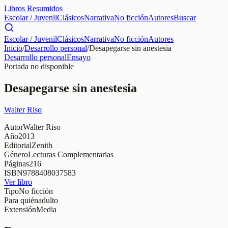
Libros Resumidos
Escolar / Juvenil
Clásicos
Narrativa
No ficción
Autores
Buscar
Escolar / Juvenil
Clásicos
Narrativa
No ficción
Autores
Inicio
/
Desarrollo personal
/
Desapegarse sin anestesia
Desarrollo personal
Ensayo
Portada no disponible
Desapegarse sin anestesia
Walter Riso
Autor
Walter Riso
Año
2013
Editorial
Zenith
Género
Lecturas Complementarias
Páginas
216
ISBN
9788408037583
Ver libro
Tipo
No ficción
Para quién
adulto
Extensión
Media