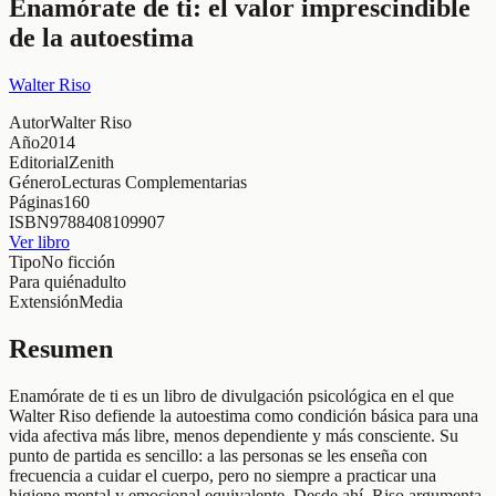
Enamórate de ti: el valor imprescindible
de la autoestima
Walter Riso
Autor
Walter Riso
Año
2014
Editorial
Zenith
Género
Lecturas Complementarias
Páginas
160
ISBN
9788408109907
Ver libro
Tipo
No ficción
Para quién
adulto
Extensión
Media
Resumen
Enamórate de ti es un libro de divulgación psicológica en el que
Walter Riso defiende la autoestima como condición básica para una
vida afectiva más libre, menos dependiente y más consciente. Su
punto de partida es sencillo: a las personas se les enseña con
frecuencia a cuidar el cuerpo, pero no siempre a practicar una
higiene mental y emocional equivalente. Desde ahí, Riso argumenta