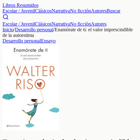
Libros Resumidos
Escolar / Juvenil
Clásicos
Narrativa
No ficción
Autores
Buscar
Escolar / Juvenil
Clásicos
Narrativa
No ficción
Autores
Inicio
/
Desarrollo personal
/
Enamórate de ti: el valor imprescindible
de la autoestima
Desarrollo personal
Ensayo