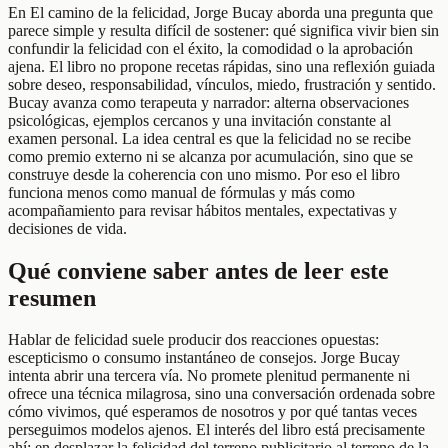
En El camino de la felicidad, Jorge Bucay aborda una pregunta que
parece simple y resulta difícil de sostener: qué significa vivir bien sin
confundir la felicidad con el éxito, la comodidad o la aprobación
ajena. El libro no propone recetas rápidas, sino una reflexión guiada
sobre deseo, responsabilidad, vínculos, miedo, frustración y sentido.
Bucay avanza como terapeuta y narrador: alterna observaciones
psicológicas, ejemplos cercanos y una invitación constante al
examen personal. La idea central es que la felicidad no se recibe
como premio externo ni se alcanza por acumulación, sino que se
construye desde la coherencia con uno mismo. Por eso el libro
funciona menos como manual de fórmulas y más como
acompañamiento para revisar hábitos mentales, expectativas y
decisiones de vida.
Qué conviene saber antes de leer este
resumen
Hablar de felicidad suele producir dos reacciones opuestas:
escepticismo o consumo instantáneo de consejos. Jorge Bucay
intenta abrir una tercera vía. No promete plenitud permanente ni
ofrece una técnica milagrosa, sino una conversación ordenada sobre
cómo vivimos, qué esperamos de nosotros y por qué tantas veces
perseguimos modelos ajenos. El interés del libro está precisamente
ahí: en desplazar la felicidad del terreno publicitario al terreno de la