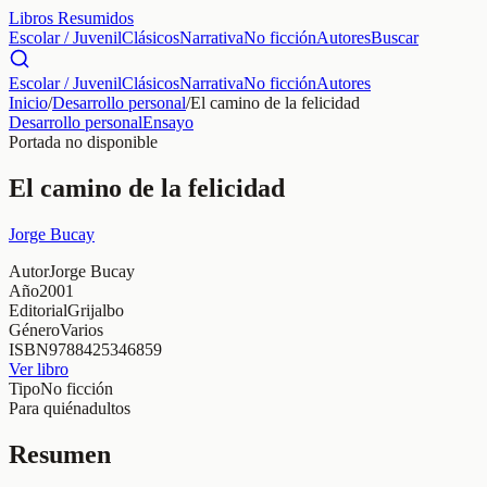
Libros Resumidos
Escolar / Juvenil
Clásicos
Narrativa
No ficción
Autores
Buscar
Escolar / Juvenil
Clásicos
Narrativa
No ficción
Autores
Inicio
/
Desarrollo personal
/
El camino de la felicidad
Desarrollo personal
Ensayo
Portada no disponible
El camino de la felicidad
Jorge Bucay
Autor
Jorge Bucay
Año
2001
Editorial
Grijalbo
Género
Varios
ISBN
9788425346859
Ver libro
Tipo
No ficción
Para quién
adultos
Resumen