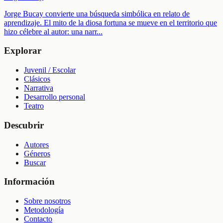
Jorge Bucay convierte una búsqueda simbólica en relato de
aprendizaje. El mito de la diosa fortuna se mueve en el territorio que
hizo célebre al autor: una narr
...
Explorar
Juvenil / Escolar
Clásicos
Narrativa
Desarrollo personal
Teatro
Descubrir
Autores
Géneros
Buscar
Información
Sobre nosotros
Metodología
Contacto