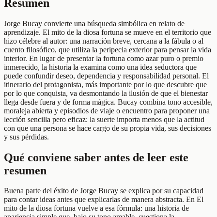
Resumen
Jorge Bucay convierte una búsqueda simbólica en relato de
aprendizaje. El mito de la diosa fortuna se mueve en el territorio que
hizo célebre al autor: una narración breve, cercana a la fábula o al
cuento filosófico, que utiliza la peripecia exterior para pensar la vida
interior. En lugar de presentar la fortuna como azar puro o premio
inmerecido, la historia la examina como una idea seductora que
puede confundir deseo, dependencia y responsabilidad personal. El
itinerario del protagonista, más importante por lo que descubre que
por lo que conquista, va desmontando la ilusión de que el bienestar
llega desde fuera y de forma mágica. Bucay combina tono accesible,
moraleja abierta y episodios de viaje o encuentro para proponer una
lección sencilla pero eficaz: la suerte importa menos que la actitud
con que una persona se hace cargo de su propia vida, sus decisiones
y sus pérdidas.
Qué conviene saber antes de leer este
resumen
Buena parte del éxito de Jorge Bucay se explica por su capacidad
para contar ideas antes que explicarlas de manera abstracta. En El
mito de la diosa fortuna vuelve a esa fórmula: una historia de
apariencia simple que, bajo su tono amable, cuestiona la