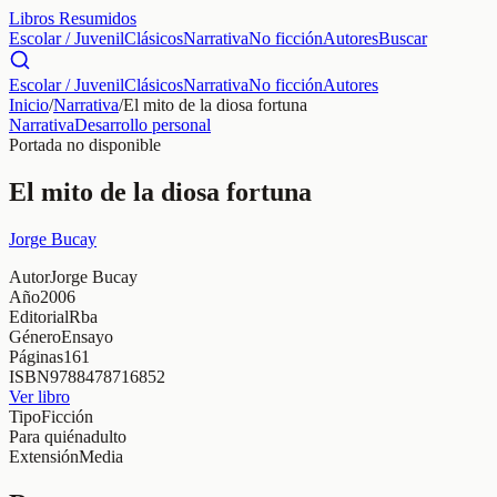
Libros Resumidos
Escolar / Juvenil
Clásicos
Narrativa
No ficción
Autores
Buscar
Escolar / Juvenil
Clásicos
Narrativa
No ficción
Autores
Inicio
/
Narrativa
/
El mito de la diosa fortuna
Narrativa
Desarrollo personal
Portada no disponible
El mito de la diosa fortuna
Jorge Bucay
Autor
Jorge Bucay
Año
2006
Editorial
Rba
Género
Ensayo
Páginas
161
ISBN
9788478716852
Ver libro
Tipo
Ficción
Para quién
adulto
Extensión
Media