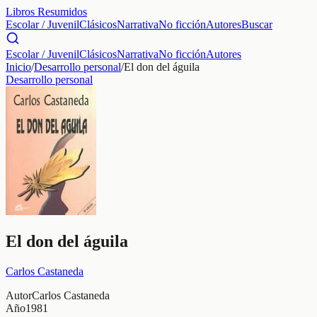
Libros Resumidos
Escolar / Juvenil
Clásicos
Narrativa
No ficción
Autores
Buscar
Escolar / Juvenil
Clásicos
Narrativa
No ficción
Autores
Inicio
/
Desarrollo personal
/
El don del águila
Desarrollo personal
El don del águila
Carlos Castaneda
Autor
Carlos Castaneda
Año
1981