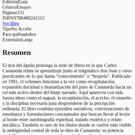
Editorial
Gaia
Género
Ensayo
Páginas
331
ISBN
9788488242112
Ver libro
Tipo
No ficción
Para quién
adultos
Extensión
Larga
Resumen
El don del águila prolonga la serie de libros en la que Carlos
Castaneda relata su aprendizaje junto al enigmático don Juan y otros
practicantes de lo que llama “conocimiento” o “brujería”. Publicado
en 1981, el volumen funciona a la vez como recapitulación,
expansión doctrinal y dramatización del paso de Castaneda hacia un
rol más activo dentro del linaje narrado. Aquí aparecen con más
fuerza ideas como el nagual, la recapitulación, el acecho, el ensueño
y la disciplina necesaria para desprenderse de la percepción
ordinaria. El libro combina episodios narrativos, conversaciones de
enseñanza y formulaciones conceptuales que buscan llevar al lector
al borde entre autobiografía espiritual, tratado esotérico y relato
iniciático. También es uno de los títulos donde se vuelve más visible
la ambigüedad central de toda la obra de Castaneda: su potencia