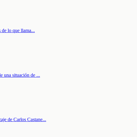
s de lo que llama
...
de una situación de
...
zaje de Carlos Castane
...