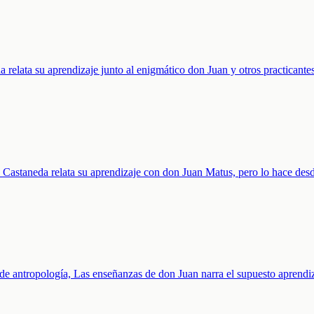
a relata su aprendizaje junto al enigmático don Juan y otros practicante
os Castaneda relata su aprendizaje con don Juan Matus, pero lo hace des
 de antropología, Las enseñanzas de don Juan narra el supuesto aprendi