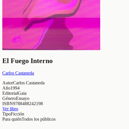
El Fuego Interno
Carlos Castaneda
Autor
Carlos Castaneda
Año
1994
Editorial
Gaia
Género
Ensayo
ISBN
9788488242198
Ver libro
Tipo
Ficción
Para quién
Todos los públicos