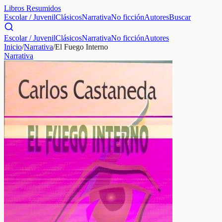
Libros Resumidos
Escolar / Juvenil
Clásicos
Narrativa
No ficción
Autores
Buscar
Escolar / Juvenil
Clásicos
Narrativa
No ficción
Autores
Inicio
/
Narrativa
/
El Fuego Interno
Narrativa