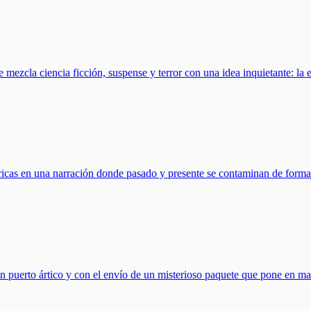
 mezcla ciencia ficción, suspense y terror con una idea inquietante: la 
óricas en una narración donde pasado y presente se contaminan de forma
 puerto ártico y con el envío de un misterioso paquete que pone en m