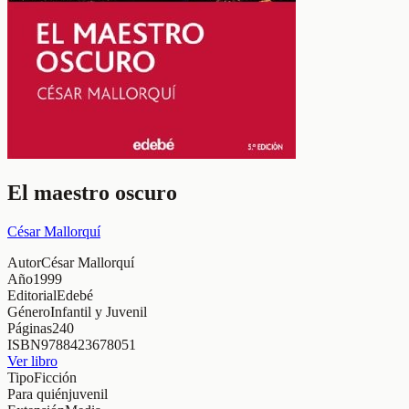
El maestro oscuro
César Mallorquí
Autor
César Mallorquí
Año
1999
Editorial
Edebé
Género
Infantil y Juvenil
Páginas
240
ISBN
9788423678051
Ver libro
Tipo
Ficción
Para quién
juvenil