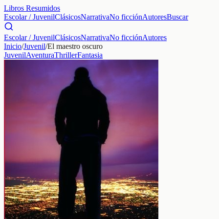
Libros Resumidos
Escolar / Juvenil
Clásicos
Narrativa
No ficción
Autores
Buscar
Escolar / Juvenil
Clásicos
Narrativa
No ficción
Autores
Inicio
/
Juvenil
/
El maestro oscuro
Juvenil
Aventura
Thriller
Fantasia