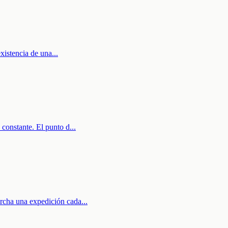
existencia de una
...
 constante. El punto d
...
archa una expedición cada
...