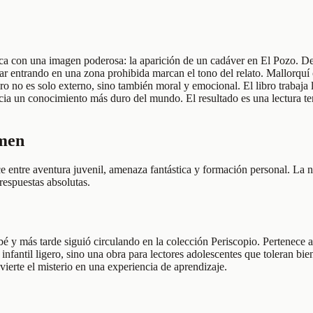
ca con una imagen poderosa: la aparición de un cadáver en El Pozo. Des
star entrando en una zona prohibida marcan el tono del relato. Mallorqu
ro no es solo externo, sino también moral y emocional. El libro trabaja 
cia un conocimiento más duro del mundo. El resultado es una lectura ten
umen
e entre aventura juvenil, amenaza fantástica y formación personal. La
respuestas absolutas.
 y más tarde siguió circulando en la colección Periscopio. Pertenece a
o infantil ligero, sino una obra para lectores adolescentes que toleran 
ierte el misterio en una experiencia de aprendizaje.