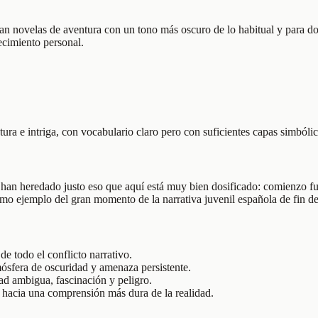
scan novelas de aventura con un tono más oscuro de lo habitual y para d
cimiento personal.
ura e intriga, con vocabulario claro pero con suficientes capas simbóli
an heredado justo eso que aquí está muy bien dosificado: comienzo fue
mo ejemplo del gran momento de la narrativa juvenil española de fin de
e todo el conflicto narrativo.
sfera de oscuridad y amenaza persistente.
ad ambigua, fascinación y peligro.
al hacia una comprensión más dura de la realidad.