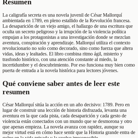
Resumen
La caligrafía secreta es una novela juvenil de César Mallorquí
ambientada en 1789, en pleno estallido de la Revolución francesa.
La desaparición de un viejo amigo, el hallazgo de una escritura que
oculta un secreto peligroso y la irrupción de la violencia política
empujan a los protagonistas a una investigación donde se mezclan
aventura, conspiración y aprendizaje. Mallorquí utiliza el contexto
revolucionario no solo como decorado, sino como fuerza que altera
vidas, ideas y lealtades. El libro combina ritmo ágil, misterio y
trasfondo histórico, con una atención constante al miedo, la
incertidumbre y el descubrimiento. Por eso funciona muy bien como
puerta de entrada a la novela histórica para lectores jóvenes.
Qué conviene saber antes de leer este
resumen
César Mallorquí sitúa la acción en un año decisivo: 1789. Pero en
lugar de construir una lección de historia disfrazada, levanta una
aventura en la que cada pista, cada desaparición y cada gesto de
violencia están conectados con un mundo que se desmorona y otro
que apenas empieza. La novela avanza con rapidez, aunque su
mejor virtud está en cómo hace sentir que la Historia grande entra de
golpe en la vida privada y la vuelve irreconocible.