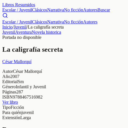
Libros Resumidos
Escolar / Juvenil
Clásicos
Narrativa
No ficción
Autores
Buscar
Escolar / Juvenil
Clásicos
Narrativa
No ficción
Autores
Inicio
/
Juvenil
/
La caligrafía secreta
Juvenil
Aventura
Novela historica
Portada no disponible
La caligrafía secreta
César Mallorquí
Autor
César Mallorquí
Año
2007
Editorial
Sm
Género
Infantil y Juvenil
Páginas
287
ISBN
9788467516982
Ver libro
Tipo
Ficción
Para quién
juvenil
Extensión
Larga