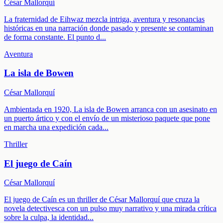
César Mallorquí
La fraternidad de Eihwaz mezcla intriga, aventura y resonancias
históricas en una narración donde pasado y presente se contaminan
de forma constante. El punto d
...
Aventura
La isla de Bowen
César Mallorquí
Ambientada en 1920, La isla de Bowen arranca con un asesinato en
un puerto ártico y con el envío de un misterioso paquete que pone
en marcha una expedición cada
...
Thriller
El juego de Caín
César Mallorquí
El juego de Caín es un thriller de César Mallorquí que cruza la
novela detectivesca con un pulso muy narrativo y una mirada crítica
sobre la culpa, la identidad
...