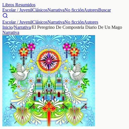
Libros Resumidos
Escolar / Juvenil
Clásicos
Narrativa
No ficción
Autores
Buscar
Escolar / Juvenil
Clásicos
Narrativa
No ficción
Autores
Inicio
/
Narrativa
/
El Peregrino De Compostela Diario De Un Mago
Narrativa