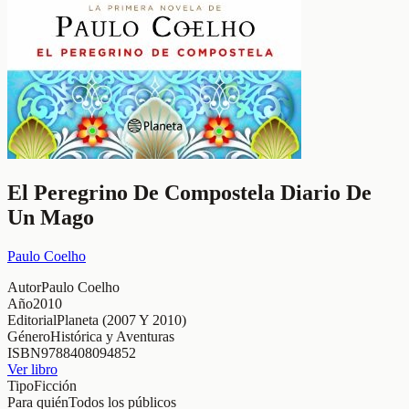
El Peregrino De Compostela Diario De
Un Mago
Paulo Coelho
Autor
Paulo Coelho
Año
2010
Editorial
Planeta (2007 Y 2010)
Género
Histórica y Aventuras
ISBN
9788408094852
Ver libro
Tipo
Ficción
Para quién
Todos los públicos