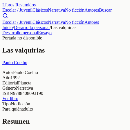
Libros Resumidos
Escolar / Juvenil
Clásicos
Narrativa
No ficción
Autores
Buscar
Escolar / Juvenil
Clásicos
Narrativa
No ficción
Autores
Inicio
/
Desarrollo personal
/
Las valquirias
Desarrollo personal
Ensayo
Portada no disponible
Las valquirias
Paulo Coelho
Autor
Paulo Coelho
Año
1992
Editorial
Planeta
Género
Narrativa
ISBN
9788408093190
Ver libro
Tipo
No ficción
Para quién
adulto
Resumen