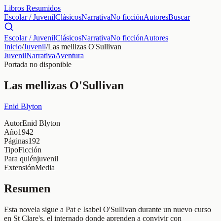
Libros Resumidos
Escolar / Juvenil
Clásicos
Narrativa
No ficción
Autores
Buscar
Escolar / Juvenil
Clásicos
Narrativa
No ficción
Autores
Inicio
/
Juvenil
/
Las mellizas O'Sullivan
Juvenil
Narrativa
Aventura
Portada no disponible
Las mellizas O'Sullivan
Enid Blyton
Autor
Enid Blyton
Año
1942
Páginas
192
Tipo
Ficción
Para quién
juvenil
Extensión
Media
Resumen
Esta novela sigue a Pat e Isabel O'Sullivan durante un nuevo curso
en St Clare's, el internado donde aprenden a convivir con