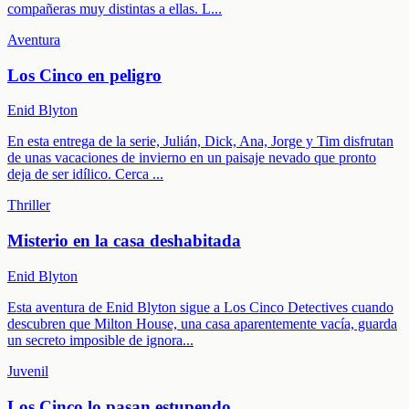
compañeras muy distintas a ellas. L
...
Aventura
Los Cinco en peligro
Enid Blyton
En esta entrega de la serie, Julián, Dick, Ana, Jorge y Tim disfrutan
de unas vacaciones de invierno en un paisaje nevado que pronto
deja de ser idílico. Cerca
...
Thriller
Misterio en la casa deshabitada
Enid Blyton
Esta aventura de Enid Blyton sigue a Los Cinco Detectives cuando
descubren que Milton House, una casa aparentemente vacía, guarda
un secreto imposible de ignora
...
Juvenil
Los Cinco lo pasan estupendo