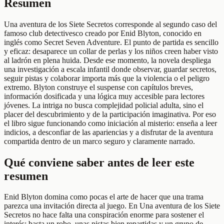
Resumen
Una aventura de los Siete Secretos corresponde al segundo caso del
famoso club detectivesco creado por Enid Blyton, conocido en
inglés como Secret Seven Adventure. El punto de partida es sencillo
y eficaz: desaparece un collar de perlas y los niños creen haber visto
al ladrón en plena huida. Desde ese momento, la novela despliega
una investigación a escala infantil donde observar, guardar secretos,
seguir pistas y colaborar importa más que la violencia o el peligro
extremo. Blyton construye el suspense con capítulos breves,
información dosificada y una lógica muy accesible para lectores
jóvenes. La intriga no busca complejidad policial adulta, sino el
placer del descubrimiento y de la participación imaginativa. Por eso
el libro sigue funcionando como iniciación al misterio: enseña a leer
indicios, a desconfiar de las apariencias y a disfrutar de la aventura
compartida dentro de un marco seguro y claramente narrado.
Qué conviene saber antes de leer este
resumen
Enid Blyton domina como pocas el arte de hacer que una trama
parezca una invitación directa al juego. En Una aventura de los Siete
Secretos no hace falta una conspiración enorme para sostener el
interés: basta un robo, unas pistas bien repartidas y un grupo de