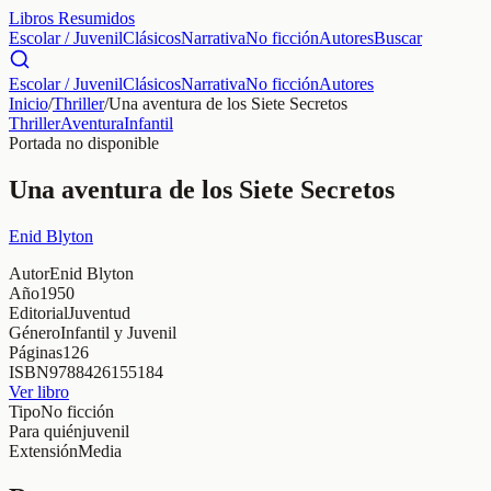
Libros Resumidos
Escolar / Juvenil
Clásicos
Narrativa
No ficción
Autores
Buscar
Escolar / Juvenil
Clásicos
Narrativa
No ficción
Autores
Inicio
/
Thriller
/
Una aventura de los Siete Secretos
Thriller
Aventura
Infantil
Portada no disponible
Una aventura de los Siete Secretos
Enid Blyton
Autor
Enid Blyton
Año
1950
Editorial
Juventud
Género
Infantil y Juvenil
Páginas
126
ISBN
9788426155184
Ver libro
Tipo
No ficción
Para quién
juvenil
Extensión
Media